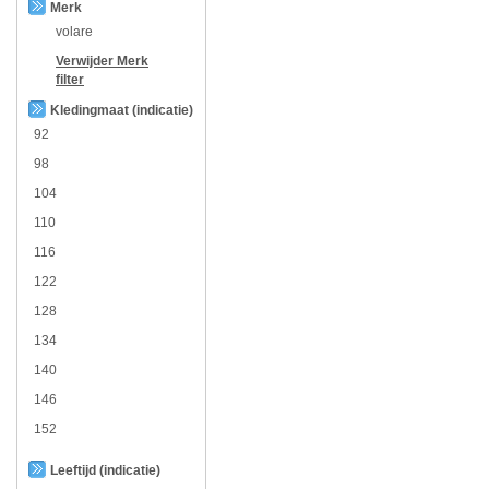
Merk
volare
Verwijder
Merk
filter
Kledingmaat (indicatie)
92
98
104
110
116
122
128
134
140
146
152
Leeftijd (indicatie)