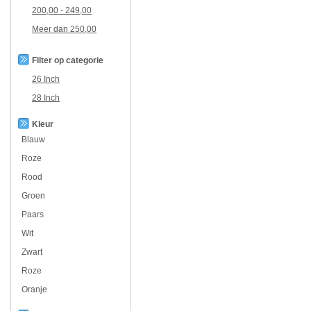
200,00
-
249,00
Meer dan
250,00
Filter op categorie
26 Inch
28 Inch
Kleur
Blauw
Roze
Rood
Groen
Paars
Wit
Zwart
Roze
Oranje