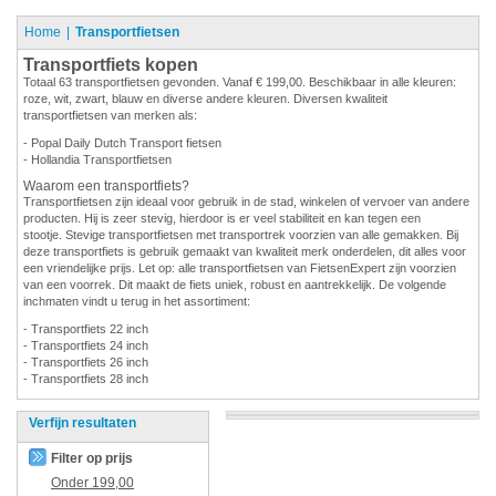
Home
Transportfietsen
Transportfiets kopen
Totaal 63 transportfietsen gevonden. Vanaf € 199,00. Beschikbaar in alle kleuren:
roze, wit, zwart, blauw en diverse andere kleuren. Diversen kwaliteit
transportfietsen van merken als:
- Popal Daily Dutch Transport fietsen
- Hollandia Transportfietsen
Waarom een transportfiets?
Transportfietsen zijn ideaal voor gebruik in de stad, winkelen of vervoer van andere
producten. Hij is zeer stevig, hierdoor is er veel stabiliteit en kan tegen een
stootje. Stevige transportfietsen met transportrek voorzien van alle gemakken. Bij
deze transportfiets is gebruik gemaakt van kwaliteit merk onderdelen, dit alles voor
een vriendelijke prijs. Let op: alle transportfietsen van FietsenExpert zijn voorzien
van een voorrek. Dit maakt de fiets uniek, robust en aantrekkelijk. De volgende
inchmaten vindt u terug in het assortiment:
- Transportfiets 22 inch
- Transportfiets 24 inch
- Transportfiets 26 inch
- Transportfiets 28 inch
Verfijn resultaten
Filter op prijs
Onder
199,00