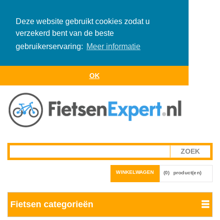
Deze website gebruikt cookies zodat u
verzekerd bent van de beste
gebruikerservaring:
Meer informatie
OK
WINKELWAGEN
(0)
product(en)
Fietsen categorieën