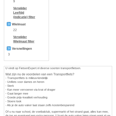
9
Verwijder
Leeftijd
(indicatie)
filter
Wielmaat
22
Verwijder
Wielmaat
filter
Versnellingen
3
U vindt op FietsenExpert.nl diverse soorten transportfietsen.
Wat zijn nu de voordelen van een Transportfiets?
- Transportfiets is milieuvriendelijk
- Unifiets voor dames en heren
- Sterk
- Kan meer vervoeren via krat of drager
- Gaat langer mee
- Goede prijs-kwaliteit verhouding
- Stoere look
- Als je de auto vaker laat staan zelfs kostenbesparend
Of u nu naar school, de voetbalclub, supermarkt of het strand gaat, alles kan mee,
de tas en eventueel een extra persoon. U kunt de auto vaker laten staan want al uw