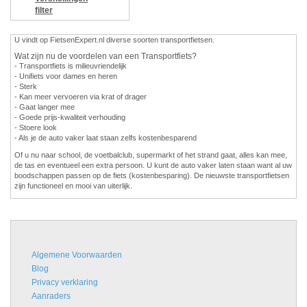
filter
U vindt op FietsenExpert.nl diverse soorten transportfietsen.
Wat zijn nu de voordelen van een Transportfiets?
- Transportfiets is milieuvriendelijk
- Unifiets voor dames en heren
- Sterk
- Kan meer vervoeren via krat of drager
- Gaat langer mee
- Goede prijs-kwaliteit verhouding
- Stoere look
- Als je de auto vaker laat staan zelfs kostenbesparend
Of u nu naar school, de voetbalclub, supermarkt of het strand gaat, alles kan mee,
de tas en eventueel een extra persoon. U kunt de auto vaker laten staan want al uw
boodschappen passen op de fiets (kostenbesparing). De nieuwste transportfietsen
zijn functioneel en mooi van uiterlijk.
Algemene Voorwaarden
Blog
Privacy verklaring
Aanraders