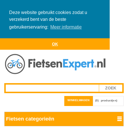
Deze website gebruikt cookies zodat u
verzekerd bent van de beste
gebruikerservaring:
Meer informatie
OK
WINKELWAGEN
(0)
product(en)
Fietsen categorieën