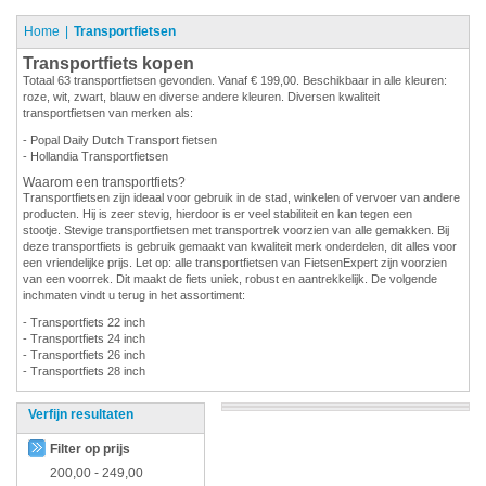
Home
Transportfietsen
Transportfiets kopen
Totaal 63 transportfietsen gevonden. Vanaf € 199,00. Beschikbaar in alle kleuren:
roze, wit, zwart, blauw en diverse andere kleuren. Diversen kwaliteit
transportfietsen van merken als:
- Popal Daily Dutch Transport fietsen
- Hollandia Transportfietsen
Waarom een transportfiets?
Transportfietsen zijn ideaal voor gebruik in de stad, winkelen of vervoer van andere
producten. Hij is zeer stevig, hierdoor is er veel stabiliteit en kan tegen een
stootje. Stevige transportfietsen met transportrek voorzien van alle gemakken. Bij
deze transportfiets is gebruik gemaakt van kwaliteit merk onderdelen, dit alles voor
een vriendelijke prijs. Let op: alle transportfietsen van FietsenExpert zijn voorzien
van een voorrek. Dit maakt de fiets uniek, robust en aantrekkelijk. De volgende
inchmaten vindt u terug in het assortiment:
- Transportfiets 22 inch
- Transportfiets 24 inch
- Transportfiets 26 inch
- Transportfiets 28 inch
Verfijn resultaten
Filter op prijs
200,00
-
249,00