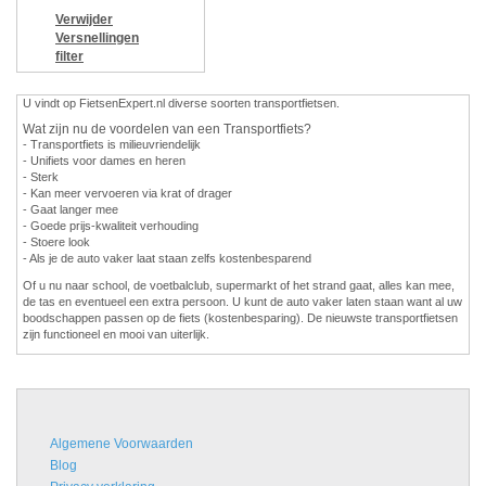
Verwijder
Versnellingen
filter
U vindt op FietsenExpert.nl diverse soorten transportfietsen.
Wat zijn nu de voordelen van een Transportfiets?
- Transportfiets is milieuvriendelijk
- Unifiets voor dames en heren
- Sterk
- Kan meer vervoeren via krat of drager
- Gaat langer mee
- Goede prijs-kwaliteit verhouding
- Stoere look
- Als je de auto vaker laat staan zelfs kostenbesparend
Of u nu naar school, de voetbalclub, supermarkt of het strand gaat, alles kan mee,
de tas en eventueel een extra persoon. U kunt de auto vaker laten staan want al uw
boodschappen passen op de fiets (kostenbesparing). De nieuwste transportfietsen
zijn functioneel en mooi van uiterlijk.
Algemene Voorwaarden
Blog