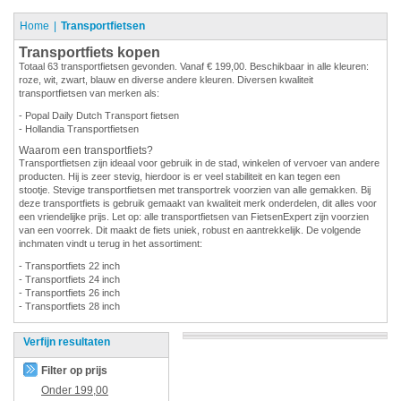
Home
Transportfietsen
Transportfiets kopen
Totaal 63 transportfietsen gevonden. Vanaf € 199,00. Beschikbaar in alle kleuren:
roze, wit, zwart, blauw en diverse andere kleuren. Diversen kwaliteit
transportfietsen van merken als:
- Popal Daily Dutch Transport fietsen
- Hollandia Transportfietsen
Waarom een transportfiets?
Transportfietsen zijn ideaal voor gebruik in de stad, winkelen of vervoer van andere
producten. Hij is zeer stevig, hierdoor is er veel stabiliteit en kan tegen een
stootje. Stevige transportfietsen met transportrek voorzien van alle gemakken. Bij
deze transportfiets is gebruik gemaakt van kwaliteit merk onderdelen, dit alles voor
een vriendelijke prijs. Let op: alle transportfietsen van FietsenExpert zijn voorzien
van een voorrek. Dit maakt de fiets uniek, robust en aantrekkelijk. De volgende
inchmaten vindt u terug in het assortiment:
- Transportfiets 22 inch
- Transportfiets 24 inch
- Transportfiets 26 inch
- Transportfiets 28 inch
Verfijn resultaten
Filter op prijs
Onder
199,00