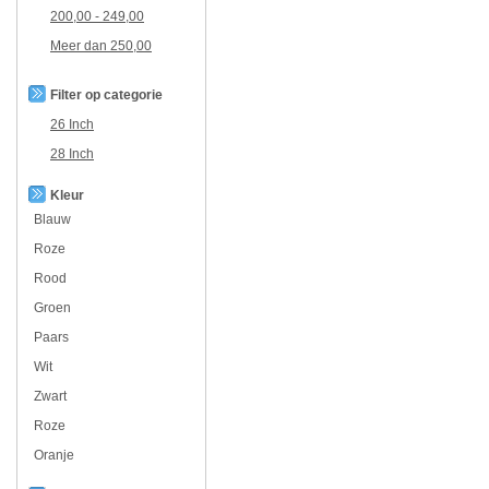
200,00
-
249,00
Meer dan
250,00
Filter op categorie
26 Inch
28 Inch
Kleur
Blauw
Roze
Rood
Groen
Paars
Wit
Zwart
Roze
Oranje