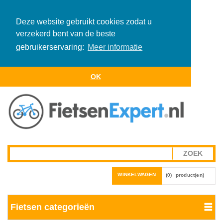
Deze website gebruikt cookies zodat u
verzekerd bent van de beste
gebruikerservaring:
Meer informatie
OK
WINKELWAGEN
(0)
product(en)
Fietsen categorieën