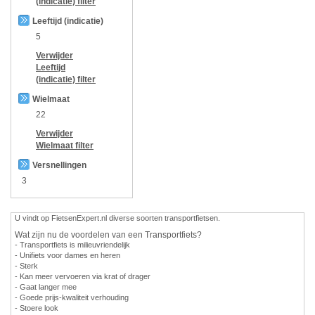
(indicatie)
filter
Leeftijd (indicatie)
5
Verwijder
Leeftijd
(indicatie)
filter
Wielmaat
22
Verwijder
Wielmaat
filter
Versnellingen
3
U vindt op FietsenExpert.nl diverse soorten transportfietsen.
Wat zijn nu de voordelen van een Transportfiets?
- Transportfiets is milieuvriendelijk
- Unifiets voor dames en heren
- Sterk
- Kan meer vervoeren via krat of drager
- Gaat langer mee
- Goede prijs-kwaliteit verhouding
- Stoere look