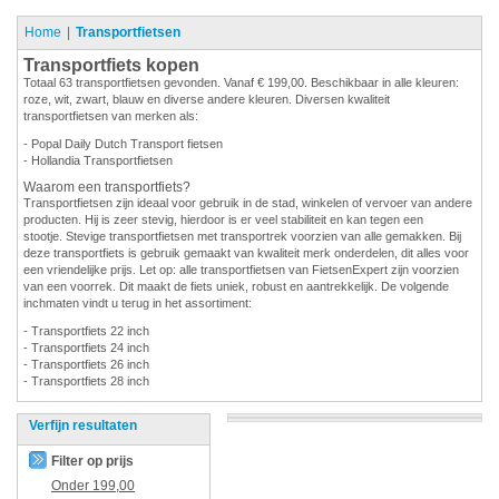
Home
Transportfietsen
Transportfiets kopen
Totaal 63 transportfietsen gevonden. Vanaf € 199,00. Beschikbaar in alle kleuren:
roze, wit, zwart, blauw en diverse andere kleuren. Diversen kwaliteit
transportfietsen van merken als:
- Popal Daily Dutch Transport fietsen
- Hollandia Transportfietsen
Waarom een transportfiets?
Transportfietsen zijn ideaal voor gebruik in de stad, winkelen of vervoer van andere
producten. Hij is zeer stevig, hierdoor is er veel stabiliteit en kan tegen een
stootje. Stevige transportfietsen met transportrek voorzien van alle gemakken. Bij
deze transportfiets is gebruik gemaakt van kwaliteit merk onderdelen, dit alles voor
een vriendelijke prijs. Let op: alle transportfietsen van FietsenExpert zijn voorzien
van een voorrek. Dit maakt de fiets uniek, robust en aantrekkelijk. De volgende
inchmaten vindt u terug in het assortiment:
- Transportfiets 22 inch
- Transportfiets 24 inch
- Transportfiets 26 inch
- Transportfiets 28 inch
Verfijn resultaten
Filter op prijs
Onder
199,00