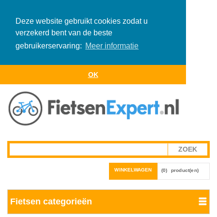
Deze website gebruikt cookies zodat u
verzekerd bent van de beste
gebruikerservaring:
Meer informatie
OK
WINKELWAGEN
(0)
product(en)
Fietsen categorieën