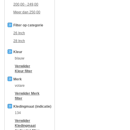
200,00
-
249,00
Meer dan
250,00
Filter op categorie
26 Inch
28 Inch
Kleur
blauw
Verwijder
Kleur
filter
Merk
volare
Verwijder
Merk
filter
Kledingmaat (indicatie)
134
Verwijder
Kledingmaat