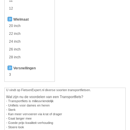
11
12
Wielmaat
20 inch
22 inch
24 inch
26 inch
28 inch
Versnellingen
3
U vindt op FietsenExpert.nl diverse soorten transportfietsen.
Wat zijn nu de voordelen van een Transportfiets?
- Transportfiets is milieuvriendelijk
- Unifiets voor dames en heren
- Sterk
- Kan meer vervoeren via krat of drager
- Gaat langer mee
- Goede prijs-kwaliteit verhouding
- Stoere look