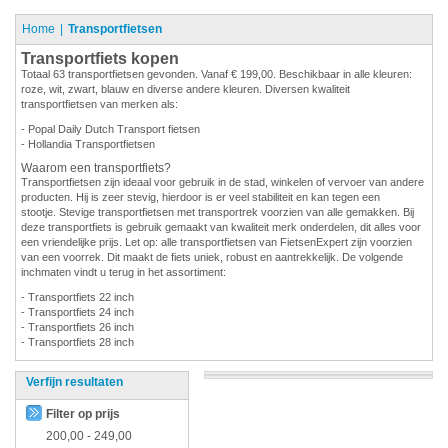
Home
Transportfietsen
Transportfiets kopen
Totaal 63 transportfietsen gevonden. Vanaf € 199,00. Beschikbaar in alle kleuren:
roze, wit, zwart, blauw en diverse andere kleuren. Diversen kwaliteit
transportfietsen van merken als:
- Popal Daily Dutch Transport fietsen
- Hollandia Transportfietsen
Waarom een transportfiets?
Transportfietsen zijn ideaal voor gebruik in de stad, winkelen of vervoer van andere
producten. Hij is zeer stevig, hierdoor is er veel stabiliteit en kan tegen een
stootje. Stevige transportfietsen met transportrek voorzien van alle gemakken. Bij
deze transportfiets is gebruik gemaakt van kwaliteit merk onderdelen, dit alles voor
een vriendelijke prijs. Let op: alle transportfietsen van FietsenExpert zijn voorzien
van een voorrek. Dit maakt de fiets uniek, robust en aantrekkelijk. De volgende
inchmaten vindt u terug in het assortiment:
- Transportfiets 22 inch
- Transportfiets 24 inch
- Transportfiets 26 inch
- Transportfiets 28 inch
Verfijn resultaten
Filter op prijs
200,00
-
249,00