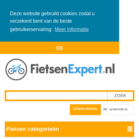
Deze website gebruikt cookies zodat u
verzekerd bent van de beste
gebruikerservaring:
Meer informatie
OK
WINKELWAGEN
(0)
product(en)
Fietsen categorieën