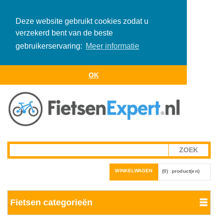
Deze website gebruikt cookies zodat u
verzekerd bent van de beste
gebruikerservaring:
Meer informatie
OK
WINKELWAGEN
(0)
product(en)
Fietsen categorieën