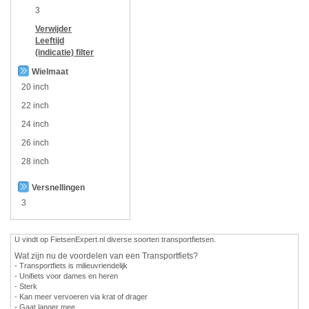
3
Verwijder
Leeftijd
(indicatie)
filter
Wielmaat
20 inch
22 inch
24 inch
26 inch
28 inch
Versnellingen
3
U vindt op FietsenExpert.nl diverse soorten transportfietsen.
Wat zijn nu de voordelen van een Transportfiets?
- Transportfiets is milieuvriendelijk
- Unifiets voor dames en heren
- Sterk
- Kan meer vervoeren via krat of drager
- Gaat langer mee