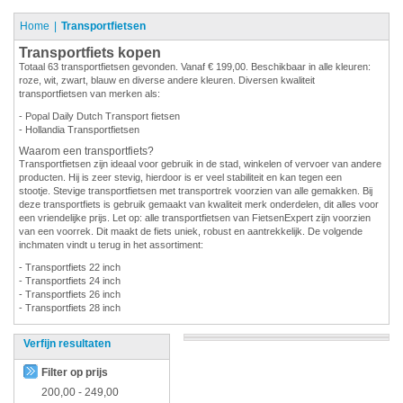
Home
Transportfietsen
Transportfiets kopen
Totaal 63 transportfietsen gevonden. Vanaf € 199,00. Beschikbaar in alle kleuren:
roze, wit, zwart, blauw en diverse andere kleuren. Diversen kwaliteit
transportfietsen van merken als:
- Popal Daily Dutch Transport fietsen
- Hollandia Transportfietsen
Waarom een transportfiets?
Transportfietsen zijn ideaal voor gebruik in de stad, winkelen of vervoer van andere
producten. Hij is zeer stevig, hierdoor is er veel stabiliteit en kan tegen een
stootje. Stevige transportfietsen met transportrek voorzien van alle gemakken. Bij
deze transportfiets is gebruik gemaakt van kwaliteit merk onderdelen, dit alles voor
een vriendelijke prijs. Let op: alle transportfietsen van FietsenExpert zijn voorzien
van een voorrek. Dit maakt de fiets uniek, robust en aantrekkelijk. De volgende
inchmaten vindt u terug in het assortiment:
- Transportfiets 22 inch
- Transportfiets 24 inch
- Transportfiets 26 inch
- Transportfiets 28 inch
Verfijn resultaten
Filter op prijs
200,00
-
249,00