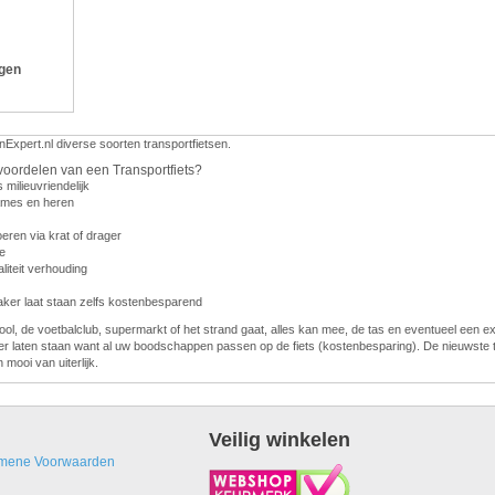
ngen
nExpert.nl diverse soorten transportfietsen.
voordelen van een Transportfiets?
s milieuvriendelijk
dames en heren
eren via krat of drager
e
liteit verhouding
vaker laat staan zelfs kostenbesparend
ol, de voetbalclub, supermarkt of het strand gaat, alles kan mee, de tas en eventueel een e
er laten staan want al uw boodschappen passen op de fiets (kostenbesparing). De nieuwste t
n mooi van uiterlijk.
Veilig winkelen
mene Voorwaarden