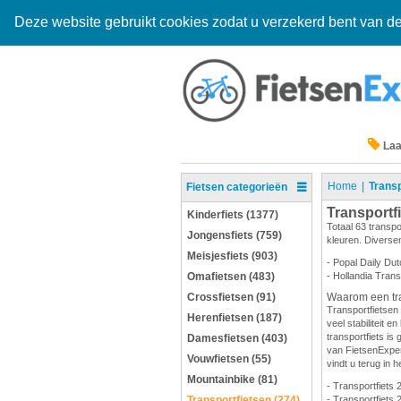
Deze website gebruikt cookies zodat u verzekerd bent van de
Laa
Home
Transp
Fietsen categorieën
Transportf
Kinderfiets (1377)
Totaal 63 transpo
Jongensfiets (759)
kleuren. Diversen
Meisjesfiets (903)
- Popal Daily Dut
Omafietsen (483)
- Hollandia Trans
Crossfietsen (91)
Waarom een tra
Transportfietsen 
Herenfietsen (187)
veel stabiliteit 
transportfiets is 
Damesfietsen (403)
van FietsenExpert
Vouwfietsen (55)
vindt u terug in h
Mountainbike (81)
- Transportfiets 
Transportfietsen (274)
- Transportfiets 