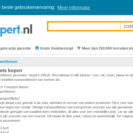
 beste gebruikerservaring:
Meer informatie
gste prijs garantie
Gratis thuisbezorgd
Meer dan 250.000 tevreden kl
ortfietsen
iets kopen
rtfietsen gevonden. Vanaf € 199,00. Beschikbaar in alle kleuren: roze, wit, zwart, blauw en d
 kwaliteit transportfietsen van merken als:
ch Transport fietsen
portfietsen
nsportfiets?
zijn ideaal voor gebruik in de stad, winkelen of vervoer van andere producten. Hij is zeer stevi
en kan tegen een stootje. Stevige transportfietsen met transportrek voorzien van alle gemakken.
gebruik gemaakt van kwaliteit merk onderdelen, dit alles voor een vriendelijke prijs. Let op: all
 zijn voorzien van een voorrek. Dit maakt de fiets uniek, robust en aantrekkelijk. De volge
et assortiment:
22 inch
24 inch