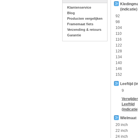
Kledingm
Klantenservice
(indicatie)
Blog
92
Producten vergelijken
98
Framemaat fiets
104
Verzending & retours
110
Garantie
116
122
128
134
140
146
152
Leeftijd (i
9
Verwijder
Leeftijd
(indicatie
Wielmaat
20 inch
22 inch
24 inch