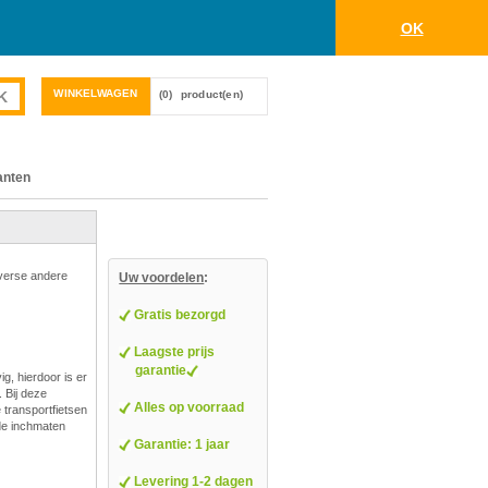
OK
WINKELWAGEN
(0)
product(en)
anten
iverse andere
Uw voordelen
:
Gratis bezorgd
Laagste prijs
garantie
g, hierdoor is er
 Bij deze
Alles op voorraad
e transportfietsen
nde inchmaten
Garantie: 1 jaar
Levering 1-2 dagen