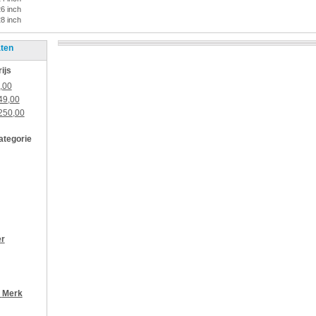
26 inch
28 inch
aten
rijs
,00
49,00
250,00
categorie
er
r
Merk