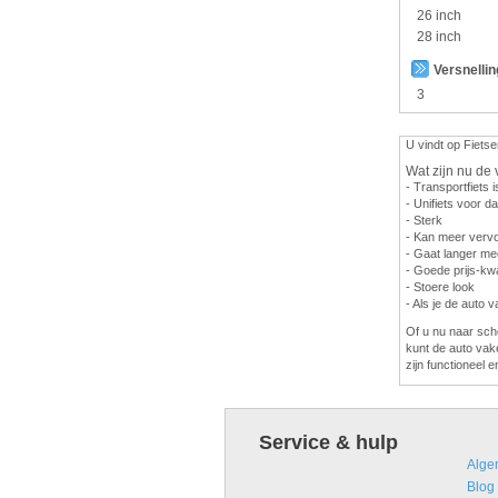
26 inch
28 inch
Versnelli
3
U vindt op Fietse
Wat zijn nu de 
- Transportfiets i
- Unifiets voor 
- Sterk
- Kan meer vervo
- Gaat langer me
- Goede prijs-kwa
- Stoere look
- Als je de auto 
Of u nu naar scho
kunt de auto vak
zijn functioneel e
Service & hulp
Alge
Blog