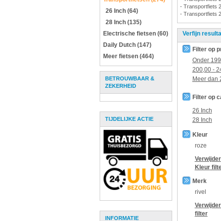
- Transportfiets 
26 Inch (64)
- Transportfiets 
28 Inch (135)
Electrische fietsen (60)
Verfijn result
Daily Dutch (147)
Filter op p
Meer fietsen (464)
Onder
199
200,00
-
2
BETROUWBAAR &
Meer dan
ZEKERHEID
Filter op 
26 Inch
TIJDELIJKE ACTIE
28 Inch
Kleur
roze
Verwijder
Kleur
filt
Merk
rivel
Verwijde
filter
INFORMATIE