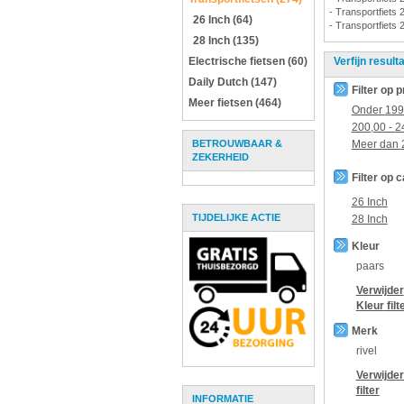
- Transportfiets 
26 Inch (64)
- Transportfiets 
28 Inch (135)
Electrische fietsen (60)
Verfijn result
Daily Dutch (147)
Filter op p
Meer fietsen (464)
Onder
199
200,00
-
2
BETROUWBAAR &
Meer dan
ZEKERHEID
Filter op 
26 Inch
TIJDELIJKE ACTIE
28 Inch
Kleur
paars
Verwijder
Kleur
filt
Merk
rivel
Verwijde
filter
INFORMATIE