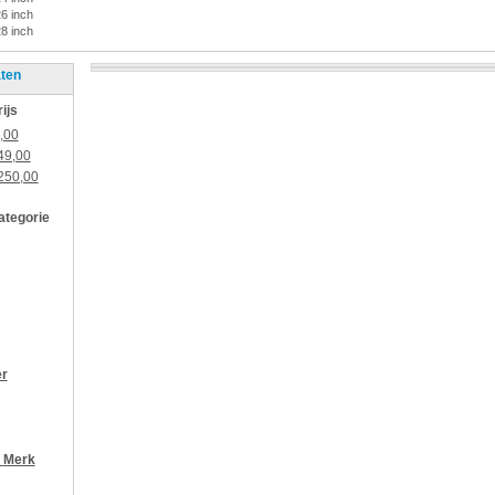
26 inch
28 inch
aten
rijs
,00
49,00
250,00
categorie
er
r
Merk