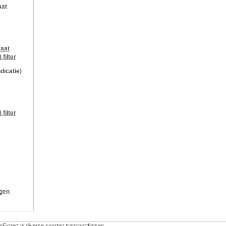
aat
aat
)
filter
ndicatie)
)
filter
ngen
nExpert.nl diverse soorten transportfietsen.