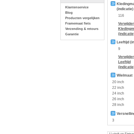
Kledingm
Klantenservice
(indicatie)
Blog
116
Producten vergelijken
Framemaat fiets
Verwijder
Kledingm
Verzending & retours
(indicatie
Garantie
Leeftijd (i
9
Verwijder
Leeftijd
(indicatie
Wielmaat
20 inch
22 inch
24 inch
26 inch
28 inch
Versnelli
3
U vindt op Fietse