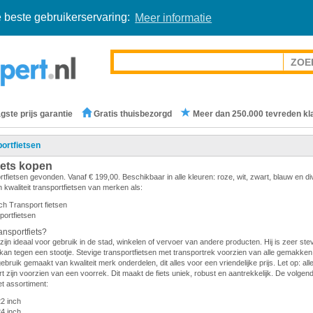
 beste gebruikerservaring:
Meer informatie
gste prijs garantie
Gratis thuisbezorgd
Meer dan 250.000 tevreden kl
ortfietsen
iets kopen
rtfietsen gevonden. Vanaf € 199,00. Beschikbaar in alle kleuren: roze, wit, zwart, blauw en d
 kwaliteit transportfietsen van merken als:
ch Transport fietsen
portfietsen
nsportfiets?
zijn ideaal voor gebruik in de stad, winkelen of vervoer van andere producten. Hij is zeer stevi
en kan tegen een stootje. Stevige transportfietsen met transportrek voorzien van alle gemakken.
gebruik gemaakt van kwaliteit merk onderdelen, dit alles voor een vriendelijke prijs. Let op: all
 zijn voorzien van een voorrek. Dit maakt de fiets uniek, robust en aantrekkelijk. De volge
et assortiment:
22 inch
24 inch