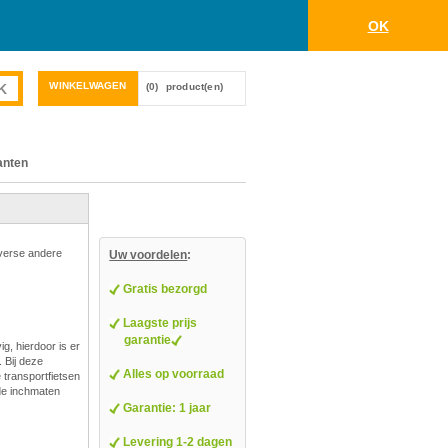
OK
WINKELWAGEN
(0)
product(en)
anten
iverse andere
Uw voordelen
:
Gratis bezorgd
Laagste prijs
garantie
g, hierdoor is er
 Bij deze
Alles op voorraad
e transportfietsen
nde inchmaten
Garantie: 1 jaar
Levering 1-2 dagen