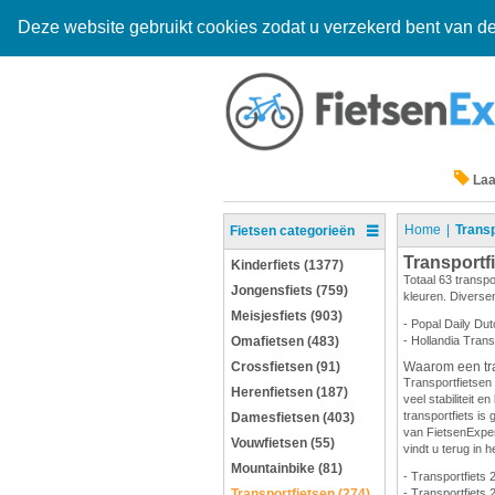
Deze website gebruikt cookies zodat u verzekerd bent van de
Laa
Home
Transp
Fietsen categorieën
Transportf
Kinderfiets (1377)
Totaal 63 transpo
Jongensfiets (759)
kleuren. Diversen
Meisjesfiets (903)
- Popal Daily Dut
Omafietsen (483)
- Hollandia Trans
Crossfietsen (91)
Waarom een tra
Transportfietsen 
Herenfietsen (187)
veel stabiliteit 
transportfiets is 
Damesfietsen (403)
van FietsenExpert
Vouwfietsen (55)
vindt u terug in h
Mountainbike (81)
- Transportfiets 
Transportfietsen (274)
- Transportfiets 