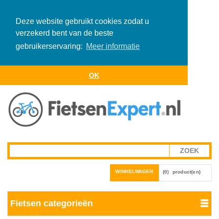
Deze website gebruikt cookies zodat u
verzekerd bent van de beste
gebruikerservaring:
Meer informatie
OK
WINKELWAGEN
(0)
product(en)
Fietsen categorieën