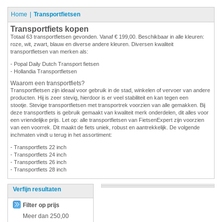
Home
Transportfietsen
Transportfiets kopen
Totaal 63 transportfietsen gevonden. Vanaf € 199,00. Beschikbaar in alle kleuren:
roze, wit, zwart, blauw en diverse andere kleuren. Diversen kwaliteit
transportfietsen van merken als:
- Popal Daily Dutch Transport fietsen
- Hollandia Transportfietsen
Waarom een transportfiets?
Transportfietsen zijn ideaal voor gebruik in de stad, winkelen of vervoer van andere
producten. Hij is zeer stevig, hierdoor is er veel stabiliteit en kan tegen een
stootje. Stevige transportfietsen met transportrek voorzien van alle gemakken. Bij
deze transportfiets is gebruik gemaakt van kwaliteit merk onderdelen, dit alles voor
een vriendelijke prijs. Let op: alle transportfietsen van FietsenExpert zijn voorzien
van een voorrek. Dit maakt de fiets uniek, robust en aantrekkelijk. De volgende
inchmaten vindt u terug in het assortiment:
- Transportfiets 22 inch
- Transportfiets 24 inch
- Transportfiets 26 inch
- Transportfiets 28 inch
Verfijn resultaten
Filter op prijs
Meer dan
250,00