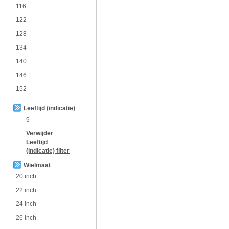
116
122
128
134
140
146
152
Leeftijd (indicatie)
9
Verwijder
Leeftijd
(indicatie)
filter
Wielmaat
20 inch
22 inch
24 inch
26 inch