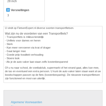
28 inch
Versnellingen
3
U vindt op FietsenExpert.nl diverse soorten transportfietsen.
Wat zijn nu de voordelen van een Transportfiets?
- Transportfiets is milieuvriendelijk
- Unifiets voor dames en heren
- Sterk
- Kan meer vervoeren via krat of drager
- Gaat langer mee
- Goede prijs-kwaliteit verhouding
- Stoere look
- Als je de auto vaker laat staan zelfs kostenbesparend
Of u nu naar school, de voetbalclub, supermarkt of het strand gaat, alles kan mee,
de tas en eventueel een extra persoon. U kunt de auto vaker laten staan want al uw
boodschappen passen op de fiets (kostenbesparing). De nieuwste transportfietsen
zijn functioneel en mooi van uiterlijk.
Algemene Voorwaarden