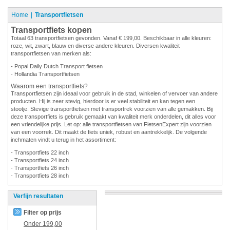
Home
Transportfietsen
Transportfiets kopen
Totaal 63 transportfietsen gevonden. Vanaf € 199,00. Beschikbaar in alle kleuren:
roze, wit, zwart, blauw en diverse andere kleuren. Diversen kwaliteit
transportfietsen van merken als:
- Popal Daily Dutch Transport fietsen
- Hollandia Transportfietsen
Waarom een transportfiets?
Transportfietsen zijn ideaal voor gebruik in de stad, winkelen of vervoer van andere
producten. Hij is zeer stevig, hierdoor is er veel stabiliteit en kan tegen een
stootje. Stevige transportfietsen met transportrek voorzien van alle gemakken. Bij
deze transportfiets is gebruik gemaakt van kwaliteit merk onderdelen, dit alles voor
een vriendelijke prijs. Let op: alle transportfietsen van FietsenExpert zijn voorzien
van een voorrek. Dit maakt de fiets uniek, robust en aantrekkelijk. De volgende
inchmaten vindt u terug in het assortiment:
- Transportfiets 22 inch
- Transportfiets 24 inch
- Transportfiets 26 inch
- Transportfiets 28 inch
Verfijn resultaten
Filter op prijs
Onder
199,00