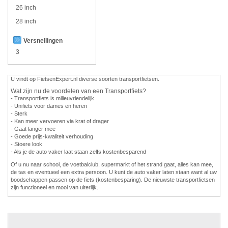
26 inch
28 inch
Versnellingen
3
U vindt op FietsenExpert.nl diverse soorten transportfietsen.
Wat zijn nu de voordelen van een Transportfiets?
- Transportfiets is milieuvriendelijk
- Unifiets voor dames en heren
- Sterk
- Kan meer vervoeren via krat of drager
- Gaat langer mee
- Goede prijs-kwaliteit verhouding
- Stoere look
- Als je de auto vaker laat staan zelfs kostenbesparend
Of u nu naar school, de voetbalclub, supermarkt of het strand gaat, alles kan mee,
de tas en eventueel een extra persoon. U kunt de auto vaker laten staan want al uw
boodschappen passen op de fiets (kostenbesparing). De nieuwste transportfietsen
zijn functioneel en mooi van uiterlijk.