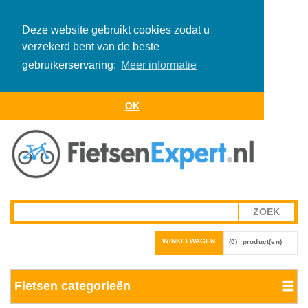
Deze website gebruikt cookies zodat u
verzekerd bent van de beste
gebruikerservaring:
Meer informatie
OK
WINKELWAGEN
(0)
product(en)
Fietsen categorieën