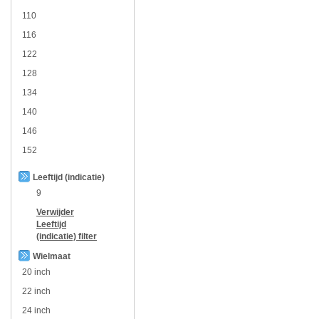
110
116
122
128
134
140
146
152
Leeftijd (indicatie)
9
Verwijder
Leeftijd
(indicatie)
filter
Wielmaat
20 inch
22 inch
24 inch