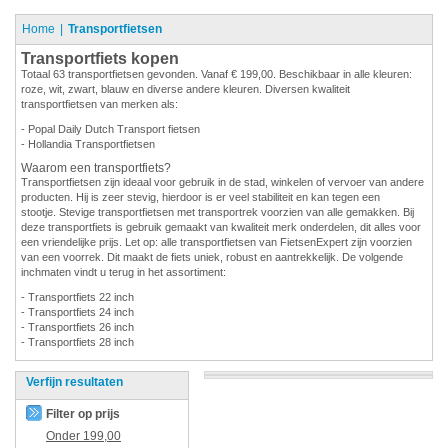
Home
Transportfietsen
Transportfiets kopen
Totaal 63 transportfietsen gevonden. Vanaf € 199,00. Beschikbaar in alle kleuren:
roze, wit, zwart, blauw en diverse andere kleuren. Diversen kwaliteit
transportfietsen van merken als:
- Popal Daily Dutch Transport fietsen
- Hollandia Transportfietsen
Waarom een transportfiets?
Transportfietsen zijn ideaal voor gebruik in de stad, winkelen of vervoer van andere
producten. Hij is zeer stevig, hierdoor is er veel stabiliteit en kan tegen een
stootje. Stevige transportfietsen met transportrek voorzien van alle gemakken. Bij
deze transportfiets is gebruik gemaakt van kwaliteit merk onderdelen, dit alles voor
een vriendelijke prijs. Let op: alle transportfietsen van FietsenExpert zijn voorzien
van een voorrek. Dit maakt de fiets uniek, robust en aantrekkelijk. De volgende
inchmaten vindt u terug in het assortiment:
- Transportfiets 22 inch
- Transportfiets 24 inch
- Transportfiets 26 inch
- Transportfiets 28 inch
Verfijn resultaten
Filter op prijs
Onder
199,00