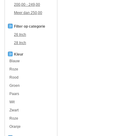
200,00
-
249,00
Meer dan
250,00
Filter op categorie
26 Inch
28 Inch
Kleur
Blauw
Roze
Rood
Groen
Paars
Wit
Zwart
Roze
Oranje