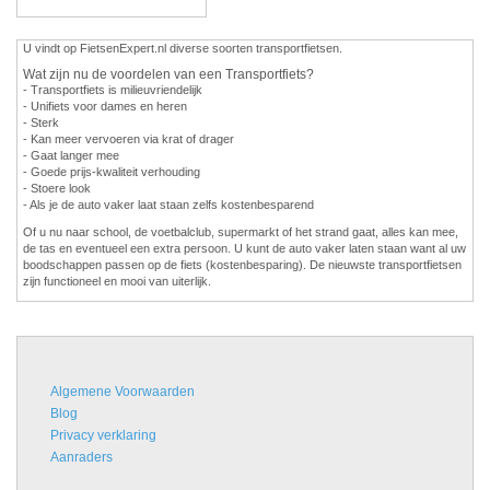
U vindt op FietsenExpert.nl diverse soorten transportfietsen.
Wat zijn nu de voordelen van een Transportfiets?
- Transportfiets is milieuvriendelijk
- Unifiets voor dames en heren
- Sterk
- Kan meer vervoeren via krat of drager
- Gaat langer mee
- Goede prijs-kwaliteit verhouding
- Stoere look
- Als je de auto vaker laat staan zelfs kostenbesparend
Of u nu naar school, de voetbalclub, supermarkt of het strand gaat, alles kan mee,
de tas en eventueel een extra persoon. U kunt de auto vaker laten staan want al uw
boodschappen passen op de fiets (kostenbesparing). De nieuwste transportfietsen
zijn functioneel en mooi van uiterlijk.
Algemene Voorwaarden
Blog
Privacy verklaring
Aanraders