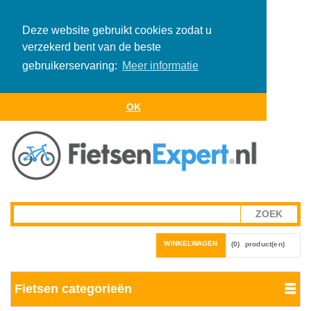
Deze website gebruikt cookies zodat u
verzekerd bent van de beste
gebruikerservaring:
Meer informatie
OK
WINKELWAGEN
(0)
product(en)
Fietsen categorieën