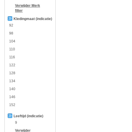
Verwijder
Merk
filter
Kledingmaat (indicatie)
92
98
104
110
116
122
128
134
140
146
152
Leeftijd (indicatie)
9
Verwijder