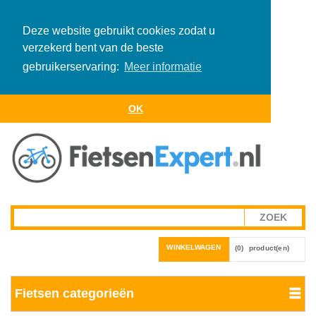
Deze website gebruikt cookies zodat u
verzekerd bent van de beste
gebruikerservaring:
Meer informatie
OK
WINKELWAGEN
(0)
product(en)
Fietsen categorieën