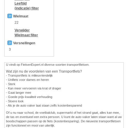
Leeftijd
(indicatie)
filter
Wielmaat
22
Verwijder
Wielmaat
filter
Versnellingen
3
U vindt op FietsenExpert.nl diverse soorten transportfietsen.
Wat zijn nu de voordelen van een Transportfiets?
- Transportfiets is milieuvriendelijk
- Unifiets voor dames en heren
- Sterk
- Kan meer vervoeren via krat of drager
- Gaat langer mee
- Goede prijs-kwaliteit verhouding
- Stoere look
- Als je de auto vaker laat staan zelfs kostenbesparend
Of u nu naar school, de voetbalclub, supermarkt of het strand gaat, alles kan mee,
de tas en eventueel een extra persoon. U kunt de auto vaker laten staan want al uw
boodschappen passen op de fiets (kostenbesparing). De nieuwste transportfietsen
zijn functioneel en mooi van uiterlijk.