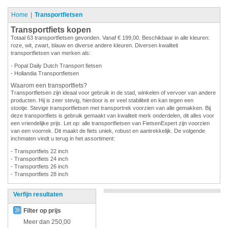
Home
Transportfietsen
Transportfiets kopen
Totaal 63 transportfietsen gevonden. Vanaf € 199,00. Beschikbaar in alle kleuren:
roze, wit, zwart, blauw en diverse andere kleuren. Diversen kwaliteit
transportfietsen van merken als:
- Popal Daily Dutch Transport fietsen
- Hollandia Transportfietsen
Waarom een transportfiets?
Transportfietsen zijn ideaal voor gebruik in de stad, winkelen of vervoer van andere
producten. Hij is zeer stevig, hierdoor is er veel stabiliteit en kan tegen een
stootje. Stevige transportfietsen met transportrek voorzien van alle gemakken. Bij
deze transportfiets is gebruik gemaakt van kwaliteit merk onderdelen, dit alles voor
een vriendelijke prijs. Let op: alle transportfietsen van FietsenExpert zijn voorzien
van een voorrek. Dit maakt de fiets uniek, robust en aantrekkelijk. De volgende
inchmaten vindt u terug in het assortiment:
- Transportfiets 22 inch
- Transportfiets 24 inch
- Transportfiets 26 inch
- Transportfiets 28 inch
Verfijn resultaten
Filter op prijs
Meer dan
250,00