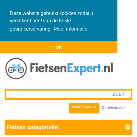
Deze website gebruikt cookies zodat u
verzekerd bent van de beste
gebruikerservaring:
Meer informatie
OK
WINKELWAGEN
(0)
product(en)
Fietsen categorieën