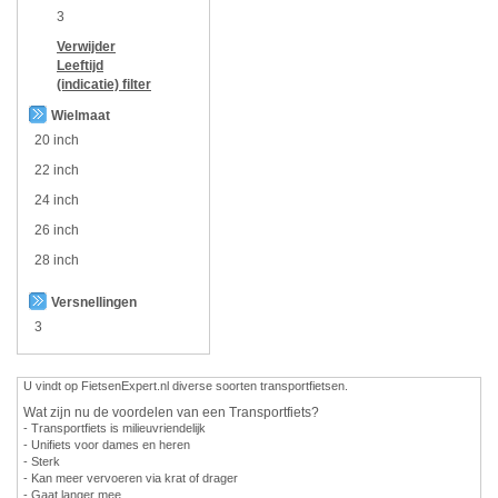
3
Verwijder
Leeftijd
(indicatie)
filter
Wielmaat
20 inch
22 inch
24 inch
26 inch
28 inch
Versnellingen
3
U vindt op FietsenExpert.nl diverse soorten transportfietsen.
Wat zijn nu de voordelen van een Transportfiets?
- Transportfiets is milieuvriendelijk
- Unifiets voor dames en heren
- Sterk
- Kan meer vervoeren via krat of drager
- Gaat langer mee