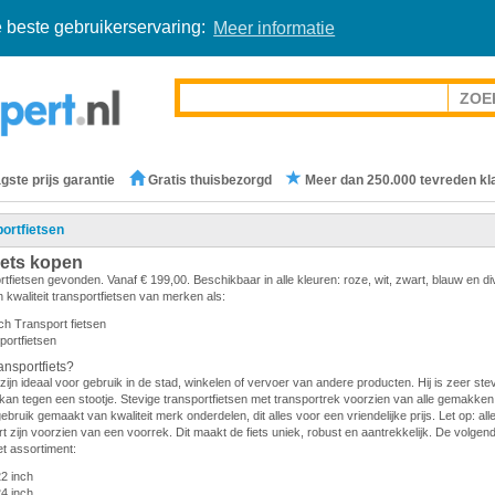
 beste gebruikerservaring:
Meer informatie
gste prijs garantie
Gratis thuisbezorgd
Meer dan 250.000 tevreden kl
ortfietsen
iets kopen
rtfietsen gevonden. Vanaf € 199,00. Beschikbaar in alle kleuren: roze, wit, zwart, blauw en d
 kwaliteit transportfietsen van merken als:
ch Transport fietsen
portfietsen
nsportfiets?
zijn ideaal voor gebruik in de stad, winkelen of vervoer van andere producten. Hij is zeer stevi
en kan tegen een stootje. Stevige transportfietsen met transportrek voorzien van alle gemakken.
gebruik gemaakt van kwaliteit merk onderdelen, dit alles voor een vriendelijke prijs. Let op: all
 zijn voorzien van een voorrek. Dit maakt de fiets uniek, robust en aantrekkelijk. De volge
et assortiment:
22 inch
24 inch