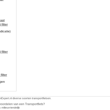
aat
aat
)
filter
ndicatie)
)
filter
filter
ngen
nExpert.nl diverse soorten transportfietsen.
voordelen van een Transportfiets?
s milieuvriendelijk