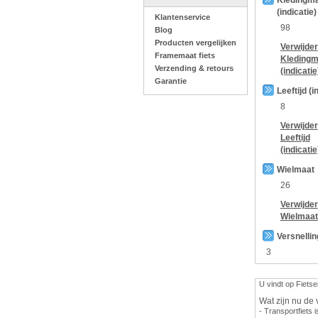
Kledingm
(indicatie)
Klantenservice
98
Blog
Producten vergelijken
Verwijder
Framemaat fiets
Kledingm
Verzending & retours
(indicatie
Garantie
Leeftijd (i
8
Verwijder
Leeftijd
(indicatie
Wielmaat
26
Verwijder
Wielmaat
Versnelli
3
U vindt op Fietse
Wat zijn nu de 
- Transportfiets i