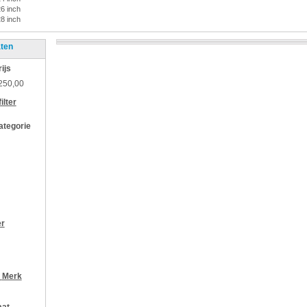
26 inch
28 inch
aten
rijs
250,00
ilter
categorie
er
r
Merk