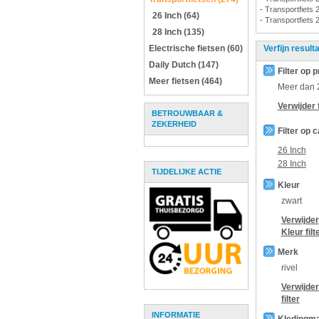
- Transportfiets 
26 Inch (64)
- Transportfiets 
28 Inch (135)
Electrische fietsen (60)
Verfijn result
Daily Dutch (147)
Filter op p
Meer fietsen (464)
Meer dan
Verwijder f
BETROUWBAAR &
ZEKERHEID
Filter op 
26 Inch
28 Inch
TIJDELIJKE ACTIE
Kleur
zwart
Verwijder
Kleur
filt
Merk
rivel
Verwijde
filter
INFORMATIE