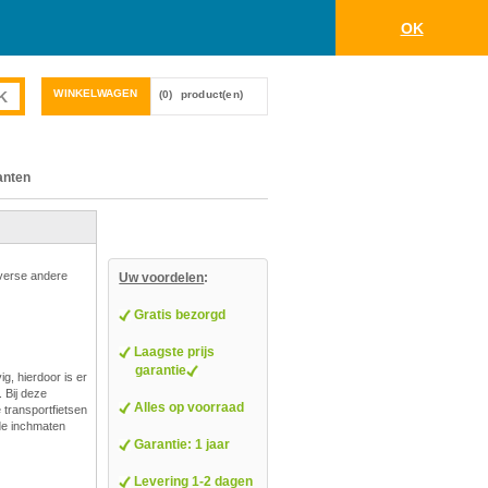
OK
WINKELWAGEN
(0)
product(en)
anten
iverse andere
Uw voordelen
:
Gratis bezorgd
Laagste prijs
garantie
g, hierdoor is er
 Bij deze
Alles op voorraad
e transportfietsen
nde inchmaten
Garantie: 1 jaar
Levering 1-2 dagen