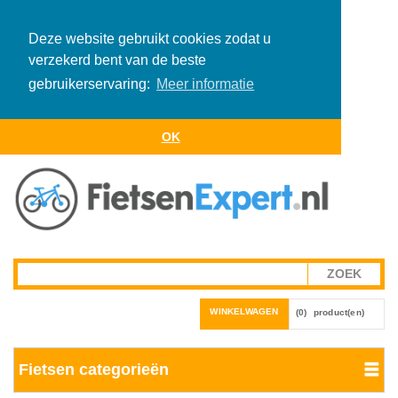
Deze website gebruikt cookies zodat u
verzekerd bent van de beste
gebruikerservaring:
Meer informatie
OK
WINKELWAGEN
(0)
product(en)
Fietsen categorieën