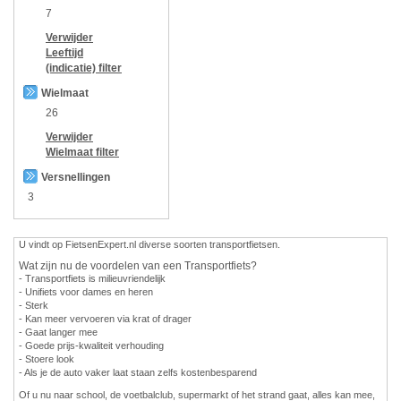
7
Verwijder
Leeftijd
(indicatie)
filter
Wielmaat
26
Verwijder
Wielmaat
filter
Versnellingen
3
U vindt op FietsenExpert.nl diverse soorten transportfietsen.
Wat zijn nu de voordelen van een Transportfiets?
- Transportfiets is milieuvriendelijk
- Unifiets voor dames en heren
- Sterk
- Kan meer vervoeren via krat of drager
- Gaat langer mee
- Goede prijs-kwaliteit verhouding
- Stoere look
- Als je de auto vaker laat staan zelfs kostenbesparend
Of u nu naar school, de voetbalclub, supermarkt of het strand gaat, alles kan mee,