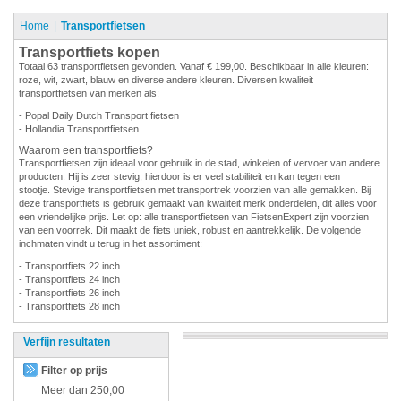
Home
Transportfietsen
Transportfiets kopen
Totaal 63 transportfietsen gevonden. Vanaf € 199,00. Beschikbaar in alle kleuren:
roze, wit, zwart, blauw en diverse andere kleuren. Diversen kwaliteit
transportfietsen van merken als:
- Popal Daily Dutch Transport fietsen
- Hollandia Transportfietsen
Waarom een transportfiets?
Transportfietsen zijn ideaal voor gebruik in de stad, winkelen of vervoer van andere
producten. Hij is zeer stevig, hierdoor is er veel stabiliteit en kan tegen een
stootje. Stevige transportfietsen met transportrek voorzien van alle gemakken. Bij
deze transportfiets is gebruik gemaakt van kwaliteit merk onderdelen, dit alles voor
een vriendelijke prijs. Let op: alle transportfietsen van FietsenExpert zijn voorzien
van een voorrek. Dit maakt de fiets uniek, robust en aantrekkelijk. De volgende
inchmaten vindt u terug in het assortiment:
- Transportfiets 22 inch
- Transportfiets 24 inch
- Transportfiets 26 inch
- Transportfiets 28 inch
Verfijn resultaten
Filter op prijs
Meer dan
250,00