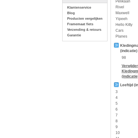
Pelikaan
Rivel
Klantenservice
Maxwell
Blog
Producten vergelijken
Yipeeh
Framemaat fiets
Hello Kitty
Verzending & retours
Cars
Garantie
Planes
Kledingm
(indicatie)
98
Verwijder
Kledingm
(indicatie
Leeftijd (i
3
4
5
6
7
8
9
10