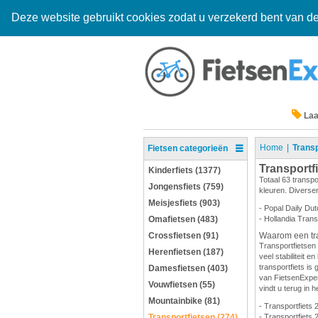
Deze website gebruikt cookies zodat u verzekerd bent van de
Laa
Home
Transp
Fietsen categorieën
Transportf
Kinderfiets (1377)
Totaal 63 transpo
Jongensfiets (759)
kleuren. Diversen
Meisjesfiets (903)
- Popal Daily Dut
Omafietsen (483)
- Hollandia Trans
Crossfietsen (91)
Waarom een tra
Transportfietsen 
Herenfietsen (187)
veel stabiliteit 
transportfiets is 
Damesfietsen (403)
van FietsenExpert
Vouwfietsen (55)
vindt u terug in h
Mountainbike (81)
- Transportfiets 
Transportfietsen (274)
- Transportfiets 