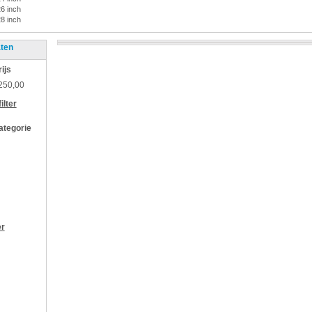
26 inch
28 inch
aten
rijs
250,00
ilter
categorie
er