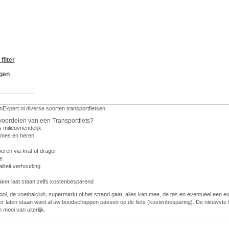
filter
ngen
nExpert.nl diverse soorten transportfietsen.
voordelen van een Transportfiets?
s milieuvriendelijk
dames en heren
eren via krat of drager
e
liteit verhouding
vaker laat staan zelfs kostenbesparend
ol, de voetbalclub, supermarkt of het strand gaat, alles kan mee, de tas en eventueel een e
er laten staan want al uw boodschappen passen op de fiets (kostenbesparing). De nieuwste t
n mooi van uiterlijk.