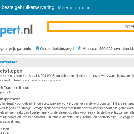
 beste gebruikerservaring:
Meer informatie
gste prijs garantie
Gratis thuisbezorgd
Meer dan 250.000 tevreden kl
ortfietsen
iets kopen
rtfietsen gevonden. Vanaf € 199,00. Beschikbaar in alle kleuren: roze, wit, zwart, blauw en d
 kwaliteit transportfietsen van merken als:
ch Transport fietsen
portfietsen
nsportfiets?
zijn ideaal voor gebruik in de stad, winkelen of vervoer van andere producten. Hij is zeer stevi
en kan tegen een stootje. Stevige transportfietsen met transportrek voorzien van alle gemakken.
gebruik gemaakt van kwaliteit merk onderdelen, dit alles voor een vriendelijke prijs. Let op: all
 zijn voorzien van een voorrek. Dit maakt de fiets uniek, robust en aantrekkelijk. De volge
et assortiment:
22 inch
24 inch