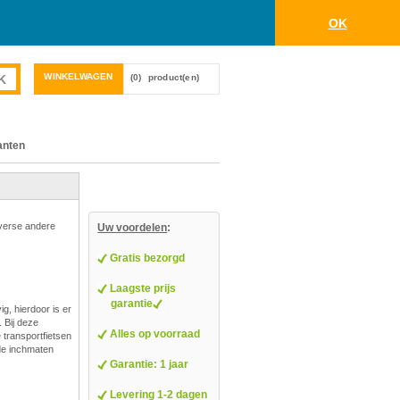
OK
WINKELWAGEN
(0)
product(en)
anten
iverse andere
Uw voordelen
:
Gratis bezorgd
Laagste prijs
garantie
g, hierdoor is er
 Bij deze
Alles op voorraad
e transportfietsen
nde inchmaten
Garantie: 1 jaar
Levering 1-2 dagen