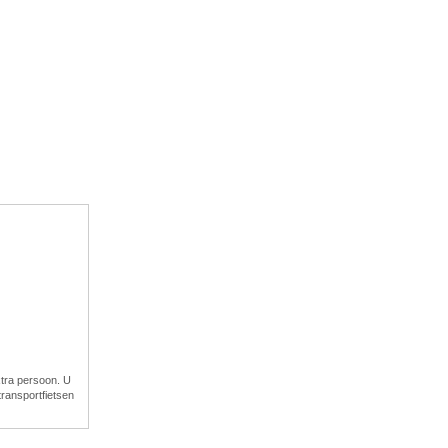
xtra persoon. U
ransportfietsen