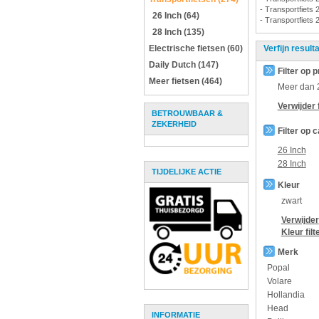
- Transportfiets 
26 Inch (64)
- Transportfiets 
28 Inch (135)
Electrische fietsen (60)
Verfijn result
Daily Dutch (147)
Filter op p
Meer fietsen (464)
Meer dan
Verwijder f
BETROUWBAAR &
ZEKERHEID
Filter op 
26 Inch
28 Inch
TIJDELIJKE ACTIE
Kleur
zwart
Verwijder
Kleur
filt
Merk
Popal
Volare
Hollandia
Head
INFORMATIE