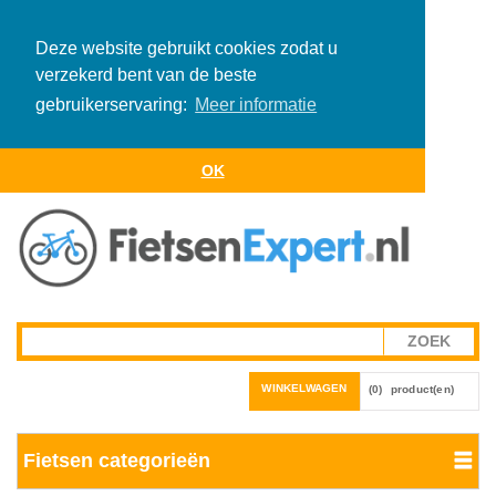
Deze website gebruikt cookies zodat u
verzekerd bent van de beste
gebruikerservaring:
Meer informatie
OK
WINKELWAGEN
(0)
product(en)
Fietsen categorieën