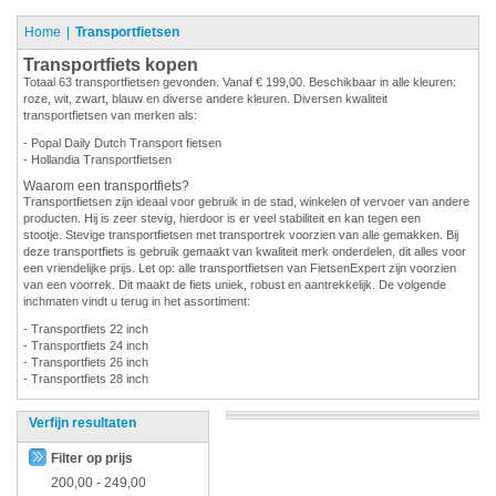
Home
Transportfietsen
Transportfiets kopen
Totaal 63 transportfietsen gevonden. Vanaf € 199,00. Beschikbaar in alle kleuren:
roze, wit, zwart, blauw en diverse andere kleuren. Diversen kwaliteit
transportfietsen van merken als:
- Popal Daily Dutch Transport fietsen
- Hollandia Transportfietsen
Waarom een transportfiets?
Transportfietsen zijn ideaal voor gebruik in de stad, winkelen of vervoer van andere
producten. Hij is zeer stevig, hierdoor is er veel stabiliteit en kan tegen een
stootje. Stevige transportfietsen met transportrek voorzien van alle gemakken. Bij
deze transportfiets is gebruik gemaakt van kwaliteit merk onderdelen, dit alles voor
een vriendelijke prijs. Let op: alle transportfietsen van FietsenExpert zijn voorzien
van een voorrek. Dit maakt de fiets uniek, robust en aantrekkelijk. De volgende
inchmaten vindt u terug in het assortiment:
- Transportfiets 22 inch
- Transportfiets 24 inch
- Transportfiets 26 inch
- Transportfiets 28 inch
Verfijn resultaten
Filter op prijs
200,00
-
249,00