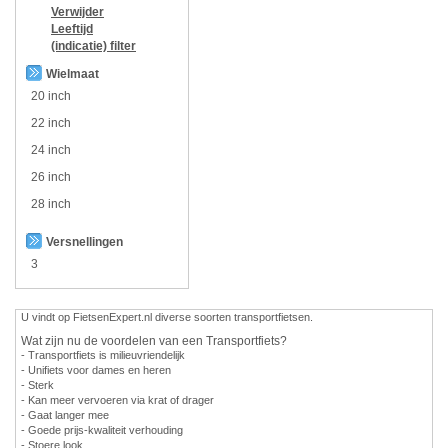
Verwijder
Leeftijd
(indicatie)
filter
Wielmaat
20 inch
22 inch
24 inch
26 inch
28 inch
Versnellingen
3
U vindt op FietsenExpert.nl diverse soorten transportfietsen.
Wat zijn nu de voordelen van een Transportfiets?
- Transportfiets is milieuvriendelijk
- Unifiets voor dames en heren
- Sterk
- Kan meer vervoeren via krat of drager
- Gaat langer mee
- Goede prijs-kwaliteit verhouding
- Stoere look