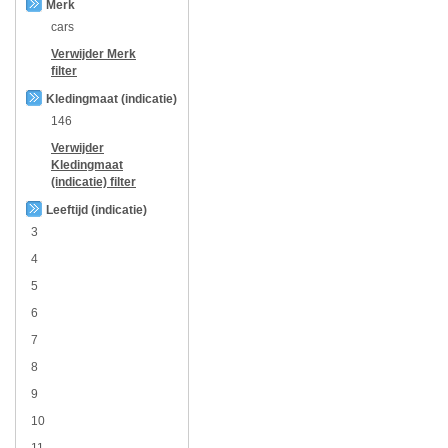
Merk
cars
Verwijder
Merk
filter
Kledingmaat (indicatie)
146
Verwijder
Kledingmaat
(indicatie)
filter
Leeftijd (indicatie)
3
4
5
6
7
8
9
10
11