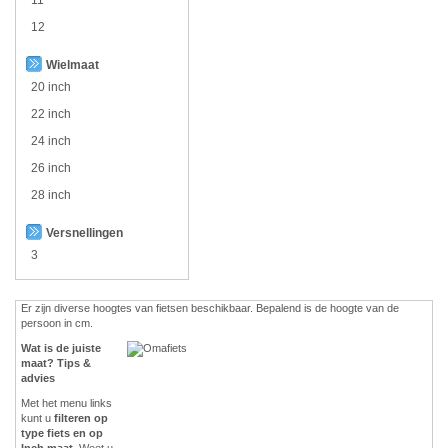
12
Wielmaat
20 inch
22 inch
24 inch
26 inch
28 inch
Versnellingen
3
Er zijn diverse hoogtes van fietsen beschikbaar. Bepalend is de hoogte van de
persoon in cm.
Wat is de juiste
maat? Tips &
advies
Met het menu links
kunt u
filteren op
type fiets en op
Inch maat
. Weet u