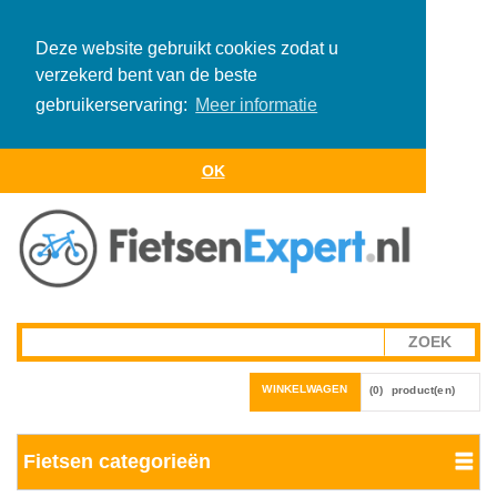
Deze website gebruikt cookies zodat u
verzekerd bent van de beste
gebruikerservaring:
Meer informatie
OK
WINKELWAGEN
(0)
product(en)
Fietsen categorieën