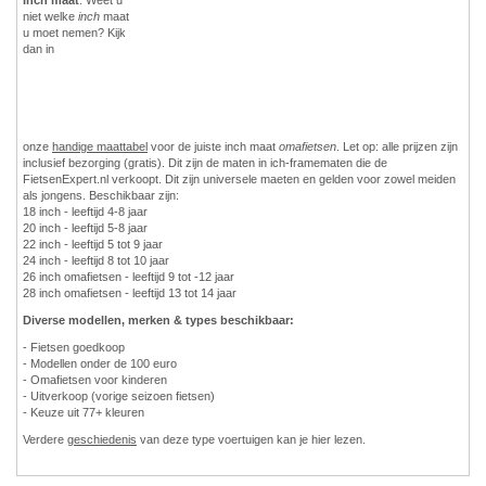
niet welke
inch
maat
u moet nemen? Kijk
dan in
onze
handige maattabel
voor de juiste inch maat
omafietsen
. Let op: alle prijzen zijn
inclusief bezorging (gratis). Dit zijn de maten in ich-framematen die de
FietsenExpert.nl verkoopt. Dit zijn universele maeten en gelden voor zowel meiden
als jongens. Beschikbaar zijn:
18 inch - leeftijd 4-8 jaar
20 inch - leeftijd 5-8 jaar
22 inch - leeftijd 5 tot 9 jaar
24 inch - leeftijd 8 tot 10 jaar
26 inch omafietsen - leeftijd 9 tot -12 jaar
28 inch omafietsen - leeftijd 13 tot 14 jaar
Diverse modellen, merken & types beschikbaar:
- Fietsen goedkoop
- Modellen onder de 100 euro
- Omafietsen voor kinderen
- Uitverkoop (vorige seizoen fietsen)
- Keuze uit 77+ kleuren
Verdere
geschiedenis
van deze type voertuigen kan je hier lezen.