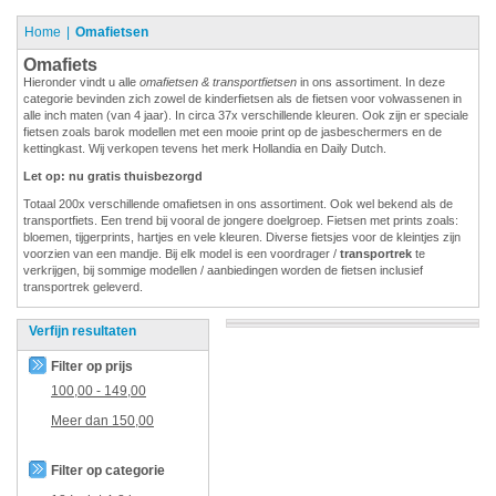
Home
Omafietsen
Omafiets
Hieronder vindt u alle
omafietsen & transportfietsen
in ons assortiment. In deze
categorie bevinden zich zowel de kinderfietsen als de fietsen voor volwassenen in
alle inch maten (van 4 jaar). In circa 37x verschillende kleuren. Ook zijn er speciale
fietsen zoals barok modellen met een mooie print op de jasbeschermers en de
kettingkast. Wij verkopen tevens het merk Hollandia en Daily Dutch.
Let op: nu gratis thuisbezorgd
Totaal 200x verschillende omafietsen in ons assortiment. Ook wel bekend als de
transportfiets. Een trend bij vooral de jongere doelgroep. Fietsen met prints zoals:
bloemen, tijgerprints, hartjes en vele kleuren. Diverse fietsjes voor de kleintjes zijn
voorzien van een mandje. Bij elk model is een voordrager /
transportrek
te
verkrijgen, bij sommige modellen / aanbiedingen worden de fietsen inclusief
transportrek geleverd.
Verfijn resultaten
Filter op prijs
100,00
-
149,00
Meer dan
150,00
Filter op categorie