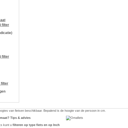
aat
)
filter
ndicatie)
)
filter
filter
ngen
hoogtes van fietsen beschikbaar. Bepalend is de hoogte van de persoon in cm.
e maat? Tips & advies
ks kunt u
filteren op type fiets en op Inch