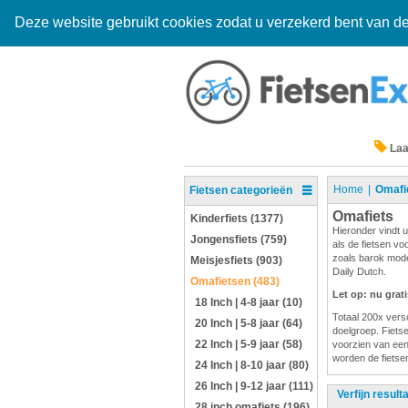
Deze website gebruikt cookies zodat u verzekerd bent van de
Laa
Home
Omafi
Fietsen categorieën
Omafiets
Kinderfiets (1377)
Hieronder vindt u
Jongensfiets (759)
als de fietsen vo
zoals barok mode
Meisjesfiets (903)
Daily Dutch.
Omafietsen (483)
Let op: nu grat
18 Inch | 4-8 jaar (10)
Totaal 200x versc
20 Inch | 5-8 jaar (64)
doelgroep. Fietsen
22 Inch | 5-9 jaar (58)
voorzien van een
worden de fietsen
24 Inch | 8-10 jaar (80)
26 Inch | 9-12 jaar (111)
Verfijn result
28 inch omafiets (196)