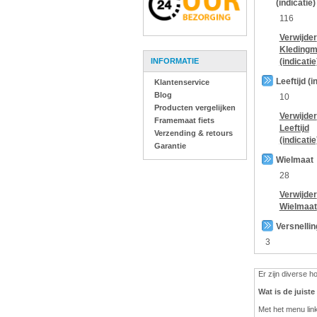
(indicatie)
116
Verwijder
Kledingm
INFORMATIE
(indicatie
Leeftijd (i
Klantenservice
Blog
10
Producten vergelijken
Verwijder
Framemaat fiets
Leeftijd
Verzending & retours
(indicatie
Garantie
Wielmaat
28
Verwijder
Wielmaat
Versnelli
3
Er zijn diverse 
Wat is de juist
Met het menu lin