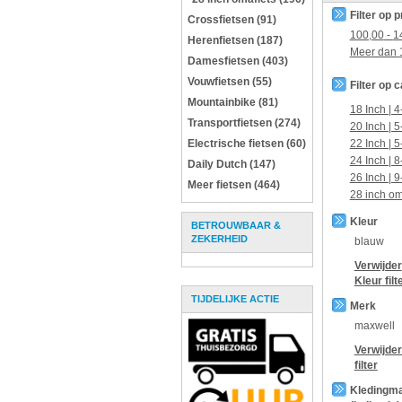
Filter op p
Crossfietsen (91)
100,00
-
1
Herenfietsen (187)
Meer dan
Damesfietsen (403)
Vouwfietsen (55)
Filter op 
Mountainbike (81)
18 Inch | 4
Transportfietsen (274)
20 Inch | 5
Electrische fietsen (60)
22 Inch | 5
24 Inch | 8
Daily Dutch (147)
26 Inch | 9
Meer fietsen (464)
28 inch om
Kleur
BETROUWBAAR &
ZEKERHEID
blauw
Verwijder
Kleur
filt
TIJDELIJKE ACTIE
Merk
maxwell
Verwijde
filter
Kledingm