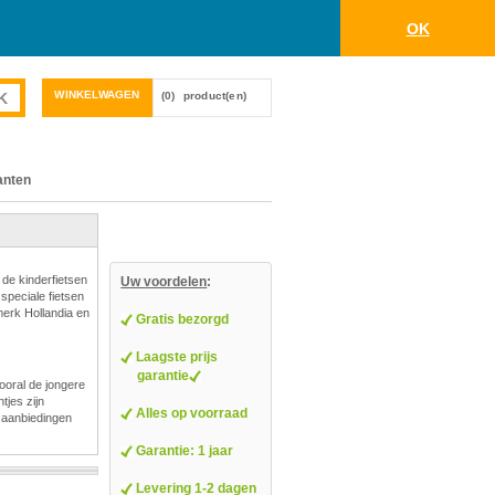
OK
WINKELWAGEN
(0)
product(en)
anten
 de kinderfietsen
Uw voordelen
:
 speciale fietsen
merk Hollandia en
Gratis bezorgd
Laagste prijs
garantie
ooral de jongere
tjes zijn
Alles op voorraad
/ aanbiedingen
Garantie: 1 jaar
Levering 1-2 dagen