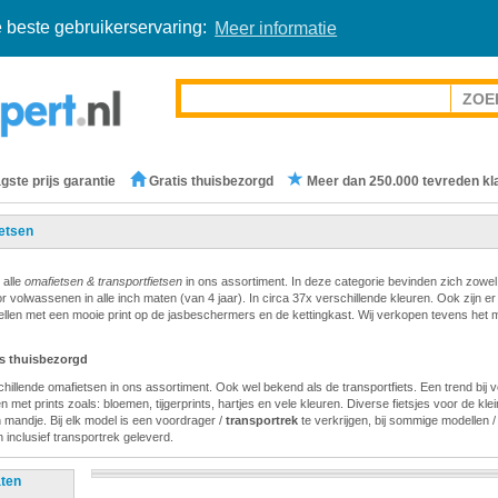
 beste gebruikerservaring:
Meer informatie
gste prijs garantie
Gratis thuisbezorgd
Meer dan 250.000 tevreden kl
etsen
 alle
omafietsen & transportfietsen
in ons assortiment. In deze categorie bevinden zich zowel
or volwassenen in alle inch maten (van 4 jaar). In circa 37x verschillende kleuren. Ook zijn er
llen met een mooie print op de jasbeschermers en de kettingkast. Wij verkopen tevens het 
is thuisbezorgd
hillende omafietsen in ons assortiment. Ook wel bekend als de transportfiets. Een trend bij v
 met prints zoals: bloemen, tijgerprints, hartjes en vele kleuren. Diverse fietsjes voor de klein
 mandje. Bij elk model is een voordrager /
transportrek
te verkrijgen, bij sommige modellen 
 inclusief transportrek geleverd.
aten