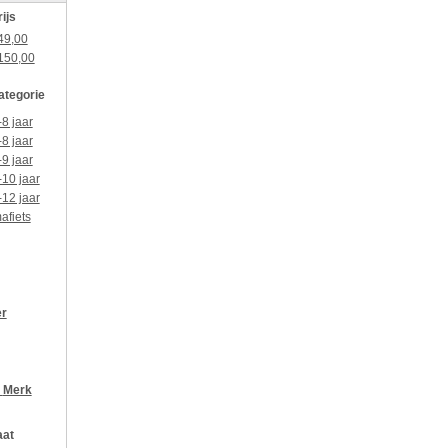
rijs
49,00
150,00
categorie
-8 jaar
-8 jaar
-9 jaar
-10 jaar
-12 jaar
afiets
er
r
Merk
aat