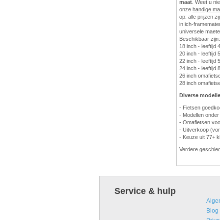
maat
. Weet u ni
onze
handige ma
op: alle prijzen z
in ich-framematen
universele maete
Beschikbaar zijn:
18 inch - leeftijd 
20 inch - leeftijd 
22 inch - leeftijd 5
24 inch - leeftijd 
26 inch omafietsen
28 inch omafietsen
Diverse modelle
- Fietsen goedk
- Modellen onder
- Omafietsen voo
- Uitverkoop (vor
- Keuze uit 77+ k
Verdere
geschie
Service & hulp
Alge
Blog