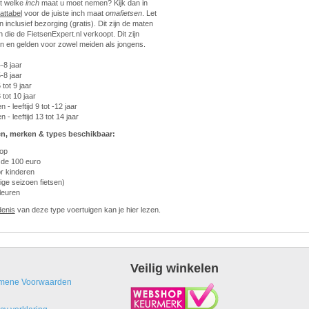
et welke
inch
maat u moet nemen? Kijk dan in
attabel
voor de juiste inch maat
omafietsen
. Let
ijn inclusief bezorging (gratis). Dit zijn de maten
 die de FietsenExpert.nl verkoopt. Dit zijn
n en gelden voor zowel meiden als jongens.
4-8 jaar
5-8 jaar
 tot 9 jaar
8 tot 10 jaar
 - leeftijd 9 tot -12 jaar
 - leeftijd 13 tot 14 jaar
n, merken & types beschikbaar:
oop
 de 100 euro
r kinderen
ige seizoen fietsen)
leuren
denis
van deze type voertuigen kan je hier lezen.
Veilig winkelen
mene Voorwaarden