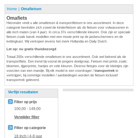
Home
Omafietsen
Omafiets
Hieronder vindt u alle
omafietsen & transportfietsen
in ons assortiment. In deze
categorie bevinden zich zowel de kinderfietsen als de fietsen voor volwassenen in
alle inch maten (van 4 jaar). In circa 37x verschillende kleuren. Ook zijn er speciale
fietsen zoals barok modellen met een mooie print op de jasbeschermers en de
kettingkast. Wij verkopen tevens het merk Hollandia en Daily Dutch.
Let op: nu gratis thuisbezorgd
Totaal 200x verschillende omafietsen in ons assortiment. Ook wel bekend als de
transportfiets. Een trend bij vooral de jongere doelgroep. Fietsen met prints zoals:
bloemen, tijgerprints, hartjes en vele kleuren. Diverse fietsjes voor de kleintjes zijn
voorzien van een mandje. Bij elk model is een voordrager /
transportrek
te
verkrijgen, bij sommige modellen / aanbiedingen worden de fietsen inclusief
transportrek geleverd.
Verfijn resultaten
Filter op prijs
100,00
-
149,00
Verwijder filter
Filter op categorie
18 Inch | 4-8 jaar