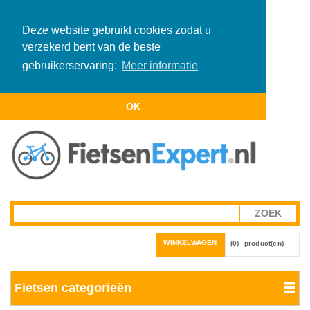
Deze website gebruikt cookies zodat u
verzekerd bent van de beste
gebruikerservaring:
Meer informatie
OK
WINKELWAGEN
(0)
product(en)
Fietsen categorieën