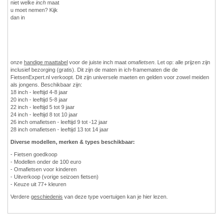
niet welke
inch
maat
u moet nemen? Kijk
dan in
onze
handige maattabel
voor de juiste inch maat
omafietsen
. Let op: alle prijzen zijn
inclusief bezorging (gratis). Dit zijn de maten in ich-framematen die de
FietsenExpert.nl verkoopt. Dit zijn universele maeten en gelden voor zowel meiden
als jongens. Beschikbaar zijn:
18 inch - leeftijd 4-8 jaar
20 inch - leeftijd 5-8 jaar
22 inch - leeftijd 5 tot 9 jaar
24 inch - leeftijd 8 tot 10 jaar
26 inch omafietsen - leeftijd 9 tot -12 jaar
28 inch omafietsen - leeftijd 13 tot 14 jaar
Diverse modellen, merken & types beschikbaar:
- Fietsen goedkoop
- Modellen onder de 100 euro
- Omafietsen voor kinderen
- Uitverkoop (vorige seizoen fietsen)
- Keuze uit 77+ kleuren
Verdere
geschiedenis
van deze type voertuigen kan je hier lezen.