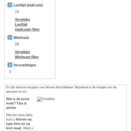
Leeftijd (indicatie)
10
Verwijder
Leeftijd
(indicatie)
filter
Wielmaat
28
Verwijder
Wielmaat
filter
Versnellingen
3
Er zijn diverse hoogtes van fietsen beschikbaar. Bepalend is de hoogte van de
persoon in cm.
Wat is de juiste
maat? Tips &
advies
Met het menu links
kunt u
filteren op
type fiets en op
Inch maat
. Weet u