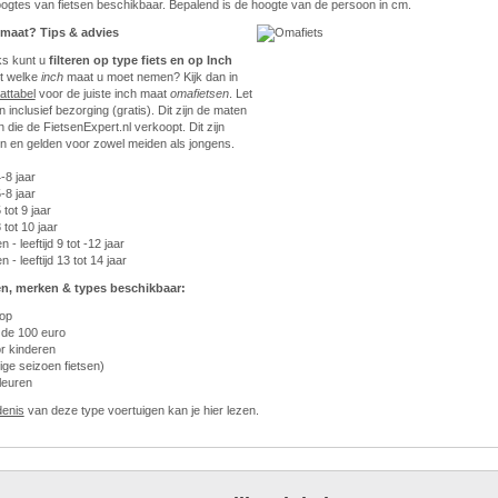
hoogtes van fietsen beschikbaar. Bepalend is de hoogte van de persoon in cm.
e maat? Tips & advies
ks kunt u
filteren op type fiets en op Inch
et welke
inch
maat u moet nemen? Kijk dan in
attabel
voor de juiste inch maat
omafietsen
. Let
ijn inclusief bezorging (gratis). Dit zijn de maten
 die de FietsenExpert.nl verkoopt. Dit zijn
n en gelden voor zowel meiden als jongens.
4-8 jaar
5-8 jaar
 tot 9 jaar
8 tot 10 jaar
 - leeftijd 9 tot -12 jaar
 - leeftijd 13 tot 14 jaar
n, merken & types beschikbaar:
oop
 de 100 euro
r kinderen
ige seizoen fietsen)
leuren
denis
van deze type voertuigen kan je hier lezen.