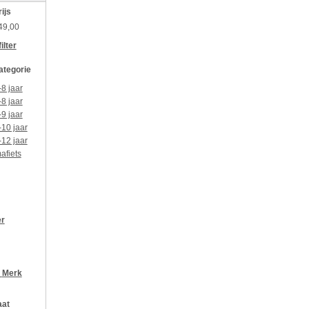
rijs
49,00
ilter
categorie
-8 jaar
-8 jaar
-9 jaar
-10 jaar
-12 jaar
afiets
er
r
Merk
aat