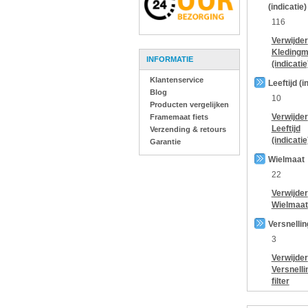
(indicatie)
116
Verwijder
Kledingm
INFORMATIE
(indicatie
Klantenservice
Leeftijd (i
Blog
10
Producten vergelijken
Verwijder
Framemaat fiets
Leeftijd
Verzending & retours
(indicatie
Garantie
Wielmaat
22
Verwijder
Wielmaat
Versnelli
3
Verwijder
Versnelli
filter