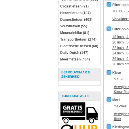
Filter op p
Crossfietsen (91)
100,00
-
1
Herenfietsen (187)
Verwijder f
Damesfietsen (403)
Vouwfietsen (55)
Filter op 
Mountainbike (81)
18 Inch | 4
Transportfietsen (274)
20 Inch | 5
Electrische fietsen (60)
22 Inch | 5
Daily Dutch (147)
24 Inch | 8
26 Inch | 9
Meer fietsen (464)
28 inch om
BETROUWBAAR &
Kleur
ZEKERHEID
blauw
Verwijder
Kleur
filt
TIJDELIJKE ACTIE
Merk
maxwell
Verwijde
filter
Kledingm