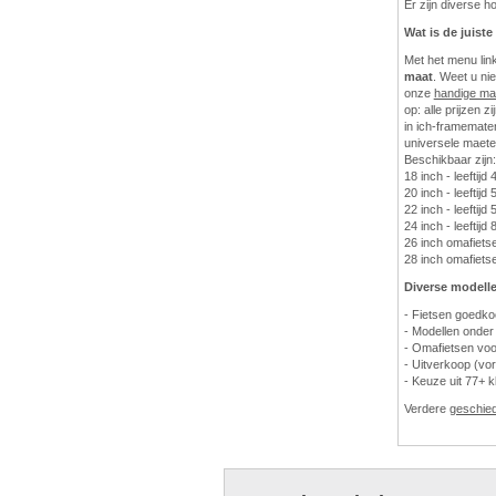
Er zijn diverse 
Wat is de juist
Met het menu lin
maat
. Weet u ni
onze
handige ma
op: alle prijzen z
in ich-framematen
universele maete
Beschikbaar zijn:
18 inch - leeftijd 
20 inch - leeftijd 
22 inch - leeftijd 5
24 inch - leeftijd 
26 inch omafietsen
28 inch omafietsen
Diverse modelle
- Fietsen goedk
- Modellen onder
- Omafietsen voo
- Uitverkoop (vor
- Keuze uit 77+ k
Verdere
geschie