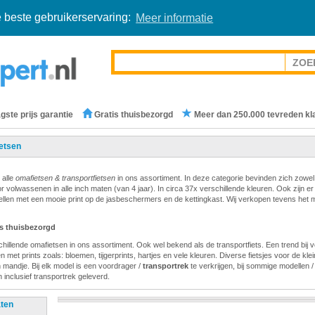
 beste gebruikerservaring:
Meer informatie
gste prijs garantie
Gratis thuisbezorgd
Meer dan 250.000 tevreden kl
etsen
 alle
omafietsen & transportfietsen
in ons assortiment. In deze categorie bevinden zich zowel
or volwassenen in alle inch maten (van 4 jaar). In circa 37x verschillende kleuren. Ook zijn er
llen met een mooie print op de jasbeschermers en de kettingkast. Wij verkopen tevens het 
is thuisbezorgd
hillende omafietsen in ons assortiment. Ook wel bekend als de transportfiets. Een trend bij v
 met prints zoals: bloemen, tijgerprints, hartjes en vele kleuren. Diverse fietsjes voor de klein
 mandje. Bij elk model is een voordrager /
transportrek
te verkrijgen, bij sommige modellen 
 inclusief transportrek geleverd.
aten