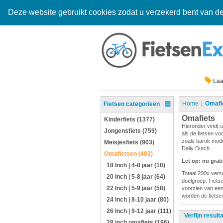
Deze website gebruikt cookies zodat u verzekerd bent van de
Laa
Home
Omafi
Fietsen categorieën
Omafiets
Kinderfiets (1377)
Hieronder vindt u
Jongensfiets (759)
als de fietsen vo
zoals barok mode
Meisjesfiets (903)
Daily Dutch.
Omafietsen (483)
Let op: nu grat
18 Inch | 4-8 jaar (10)
Totaal 200x versc
20 Inch | 5-8 jaar (64)
doelgroep. Fietsen
22 Inch | 5-9 jaar (58)
voorzien van een
worden de fietsen
24 Inch | 8-10 jaar (80)
26 Inch | 9-12 jaar (111)
Verfijn result
28 inch omafiets (196)