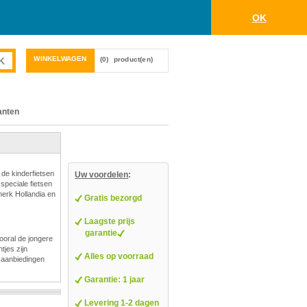
OK
WINKELWAGEN
(0)
product(en)
anten
 de kinderfietsen
Uw voordelen
:
 speciale fietsen
merk Hollandia en
Gratis bezorgd
Laagste prijs
garantie
ooral de jongere
tjes zijn
Alles op voorraad
/ aanbiedingen
Garantie: 1 jaar
Levering 1-2 dagen