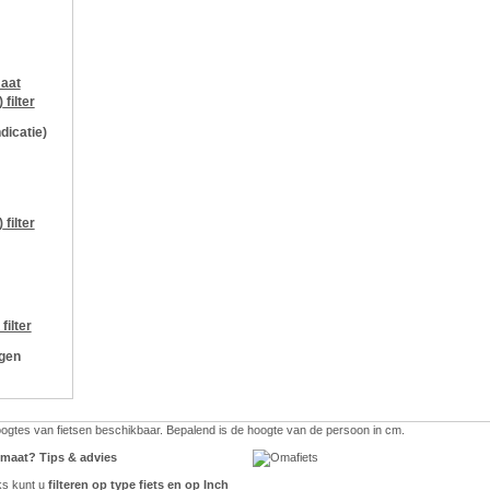
aat
)
filter
ndicatie)
)
filter
filter
ngen
hoogtes van fietsen beschikbaar. Bepalend is de hoogte van de persoon in cm.
e maat? Tips & advies
ks kunt u
filteren op type fiets en op Inch