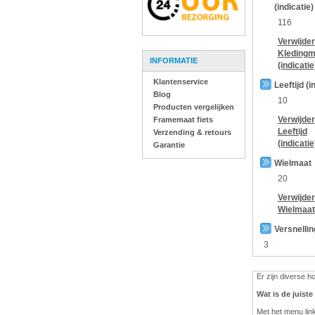
(indicatie)
116
Verwijder
Kledingm
INFORMATIE
(indicatie
Klantenservice
Leeftijd (i
Blog
10
Producten vergelijken
Verwijder
Framemaat fiets
Leeftijd
Verzending & retours
(indicatie
Garantie
Wielmaat
20
Verwijder
Wielmaat
Versnelli
3
Er zijn diverse 
Wat is de juist
Met het menu lin