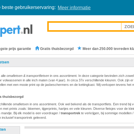
 beste gebruikerservaring:
Meer informatie
gste prijs garantie
Gratis thuisbezorgd
Meer dan 250.000 tevreden kl
etsen
 alle
omafietsen & transportfietsen
in ons assortiment. In deze categorie bevinden zich zowel
or volwassenen in alle inch maten (van 4 jaar). In circa 37x verschillende kleuren. Ook zijn er
llen met een mooie print op de jasbeschermers en de kettingkast. Wij verkopen tevens het 
is thuisbezorgd
hillende omafietsen in ons assortiment. Ook wel bekend als de transportfiets. Een trend bij v
 met prints zoals: bloemen, tijgerprints, hartjes en vele kleuren. Diverse fietsjes voor de klein
 mandje. Bij elk model is een voordrager /
transportrek
te verkrijgen, bij sommige modellen 
 inclusief transportrek geleverd.
aten