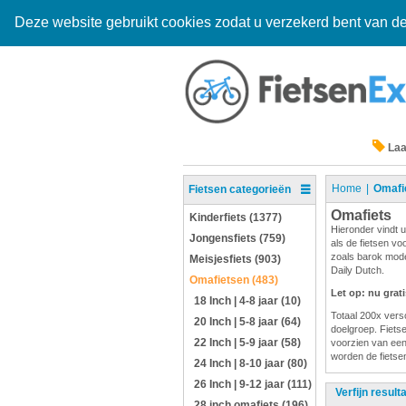
Deze website gebruikt cookies zodat u verzekerd bent van de
Laa
Home
Omafi
Fietsen categorieën
Omafiets
Kinderfiets (1377)
Hieronder vindt u
Jongensfiets (759)
als de fietsen vo
zoals barok mode
Meisjesfiets (903)
Daily Dutch.
Omafietsen (483)
Let op: nu grat
18 Inch | 4-8 jaar (10)
Totaal 200x versc
20 Inch | 5-8 jaar (64)
doelgroep. Fietsen
22 Inch | 5-9 jaar (58)
voorzien van een
worden de fietsen
24 Inch | 8-10 jaar (80)
26 Inch | 9-12 jaar (111)
Verfijn result
28 inch omafiets (196)