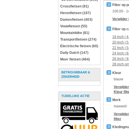
Filter op p
Crossfietsen (91)
100,00
-
1
Herenfietsen (187)
Verwijder f
Damesfietsen (403)
Vouwfietsen (55)
Filter op 
Mountainbike (81)
18 Inch | 4
Transportfietsen (274)
20 Inch | 5
Electrische fietsen (60)
22 Inch | 5
Daily Dutch (147)
24 Inch | 8
26 Inch | 9
Meer fietsen (464)
28 inch om
BETROUWBAAR &
Kleur
ZEKERHEID
blauw
Verwijder
Kleur
filt
TIJDELIJKE ACTIE
Merk
maxwell
Verwijde
filter
Kledingm