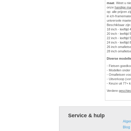
maat
. Weet u ni
onze
handige ma
op: alle prijzen z
in ich-framematen
universele maete
Beschikbaar zijn:
18 inch - leeftijd 
20 inch - leeftijd 
22 inch - leeftijd 5
24 inch - leeftijd 
26 inch omafietsen
28 inch omafietsen
Diverse modelle
- Fietsen goedk
- Modellen onder
- Omafietsen voo
- Uitverkoop (vor
- Keuze uit 77+ k
Verdere
geschie
Service & hulp
Alge
Blog