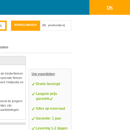
OK
WINKELWAGEN
(0)
product(en)
anten
 de kinderfietsen
Uw voordelen
:
 speciale fietsen
merk Hollandia en
Gratis bezorgd
Laagste prijs
garantie
ooral de jongere
tjes zijn
Alles op voorraad
/ aanbiedingen
Garantie: 1 jaar
Levering 1-2 dagen