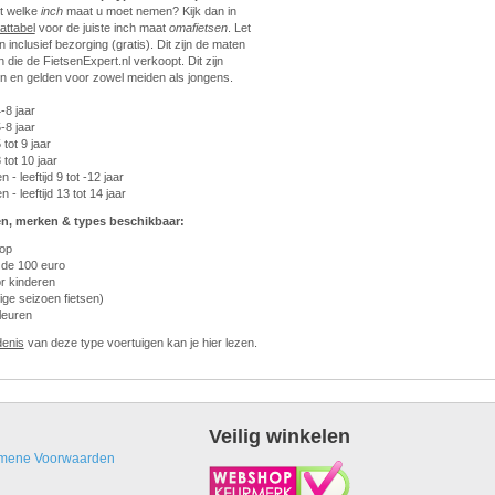
et welke
inch
maat u moet nemen? Kijk dan in
attabel
voor de juiste inch maat
omafietsen
. Let
ijn inclusief bezorging (gratis). Dit zijn de maten
 die de FietsenExpert.nl verkoopt. Dit zijn
n en gelden voor zowel meiden als jongens.
4-8 jaar
5-8 jaar
 tot 9 jaar
8 tot 10 jaar
 - leeftijd 9 tot -12 jaar
 - leeftijd 13 tot 14 jaar
n, merken & types beschikbaar:
oop
 de 100 euro
r kinderen
ige seizoen fietsen)
leuren
denis
van deze type voertuigen kan je hier lezen.
Veilig winkelen
mene Voorwaarden