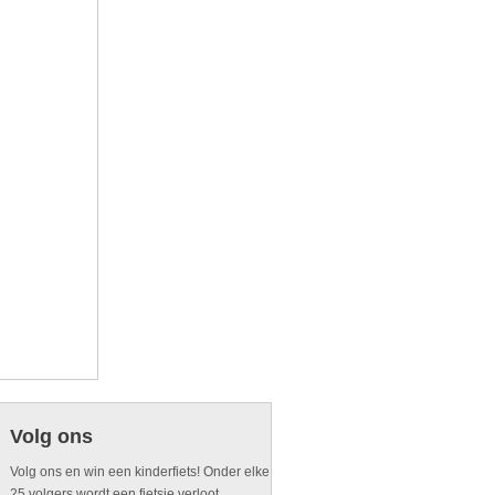
Volg ons
Volg ons en win een kinderfiets! Onder elke
25 volgers wordt een fietsje verloot.