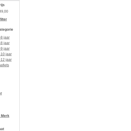
rijs
49,00
ilter
categorie
-8 jaar
-8 jaar
-9 jaar
-10 jaar
-12 jaar
afiets
er
r
Merk
aat