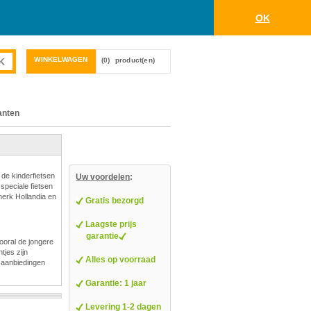
OK
WINKELWAGEN
(0)
product(en)
anten
 de kinderfietsen
Uw voordelen
:
 speciale fietsen
merk Hollandia en
Gratis bezorgd
Laagste prijs
garantie
ooral de jongere
tjes zijn
Alles op voorraad
/ aanbiedingen
Garantie: 1 jaar
Levering 1-2 dagen