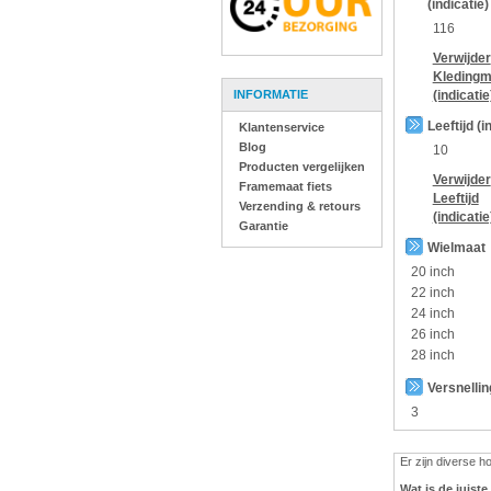
(indicatie)
116
Verwijder
Kledingm
INFORMATIE
(indicatie
Leeftijd (i
Klantenservice
Blog
10
Producten vergelijken
Verwijder
Framemaat fiets
Leeftijd
Verzending & retours
(indicatie
Garantie
Wielmaat
20 inch
22 inch
24 inch
26 inch
28 inch
Versnelli
3
Er zijn diverse 
Wat is de juist