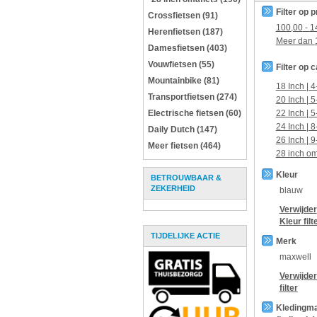
Filter op p
Crossfietsen (91)
100,00
-
1
Herenfietsen (187)
Meer dan
Damesfietsen (403)
Vouwfietsen (55)
Filter op 
Mountainbike (81)
18 Inch | 4
Transportfietsen (274)
20 Inch | 5
Electrische fietsen (60)
22 Inch | 5
24 Inch | 8
Daily Dutch (147)
26 Inch | 9
Meer fietsen (464)
28 inch om
Kleur
BETROUWBAAR &
ZEKERHEID
blauw
Verwijder
Kleur
filt
TIJDELIJKE ACTIE
Merk
maxwell
Verwijde
filter
Kledingm