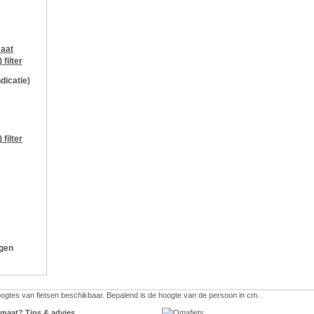
aat
)
filter
ndicatie)
)
filter
ngen
hoogtes van fietsen beschikbaar. Bepalend is de hoogte van de persoon in cm.
e maat? Tips & advies