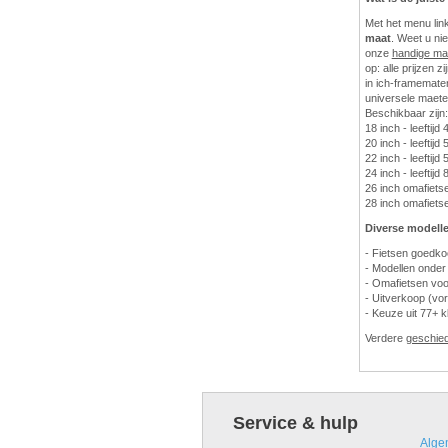
Met het menu lin
maat
. Weet u ni
onze
handige ma
op: alle prijzen z
in ich-framematen
universele maete
Beschikbaar zijn:
18 inch - leeftijd 
20 inch - leeftijd 
22 inch - leeftijd 5
24 inch - leeftijd 
26 inch omafietsen
28 inch omafietsen
Diverse modelle
- Fietsen goedk
- Modellen onder
- Omafietsen voo
- Uitverkoop (vor
- Keuze uit 77+ k
Verdere
geschie
Service & hulp
Alge