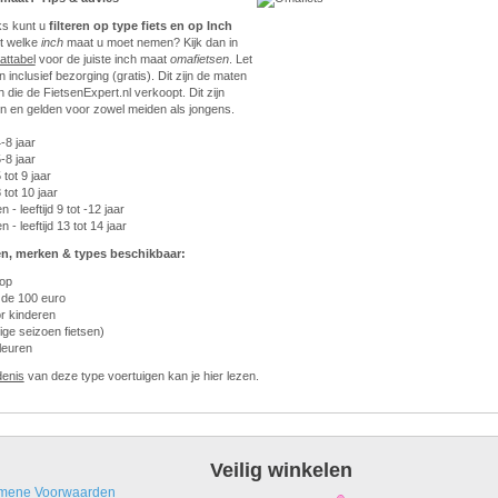
ks kunt u
filteren op type fiets en op Inch
et welke
inch
maat u moet nemen? Kijk dan in
attabel
voor de juiste inch maat
omafietsen
. Let
ijn inclusief bezorging (gratis). Dit zijn de maten
 die de FietsenExpert.nl verkoopt. Dit zijn
n en gelden voor zowel meiden als jongens.
4-8 jaar
5-8 jaar
 tot 9 jaar
8 tot 10 jaar
 - leeftijd 9 tot -12 jaar
 - leeftijd 13 tot 14 jaar
n, merken & types beschikbaar:
oop
 de 100 euro
r kinderen
ige seizoen fietsen)
leuren
denis
van deze type voertuigen kan je hier lezen.
Veilig winkelen
mene Voorwaarden