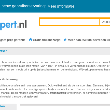
 beste gebruikerservaring:
Meer informatie
gste prijs garantie
Gratis thuisbezorgd
Meer dan 250.000 tevreden kl
etsen
 alle
omafietsen & transportfietsen
in ons assortiment. In deze categorie bevinden zich zowel
or volwassenen in alle inch maten (van 4 jaar). In circa 37x verschillende kleuren. Ook zijn er
llen met een mooie print op de jasbeschermers en de kettingkast. Wij verkopen tevens het 
is thuisbezorgd
hillende omafietsen in ons assortiment. Ook wel bekend als de transportfiets. Een trend bij v
 met prints zoals: bloemen, tijgerprints, hartjes en vele kleuren. Diverse fietsjes voor de klein
 mandje. Bij elk model is een voordrager /
transportrek
te verkrijgen, bij sommige modellen 
 inclusief transportrek geleverd.
aten