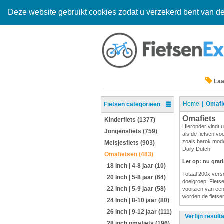
Deze website gebruikt cookies zodat u verzekerd bent van de
Laa
Home
Omafi
Fietsen categorieën
Omafiets
Kinderfiets (1377)
Hieronder vindt u
Jongensfiets (759)
als de fietsen vo
zoals barok mode
Meisjesfiets (903)
Daily Dutch.
Omafietsen (483)
Let op: nu grat
18 Inch | 4-8 jaar (10)
Totaal 200x versc
20 Inch | 5-8 jaar (64)
doelgroep. Fietsen
22 Inch | 5-9 jaar (58)
voorzien van een
worden de fietsen
24 Inch | 8-10 jaar (80)
26 Inch | 9-12 jaar (111)
Verfijn result
28 inch omafiets (196)