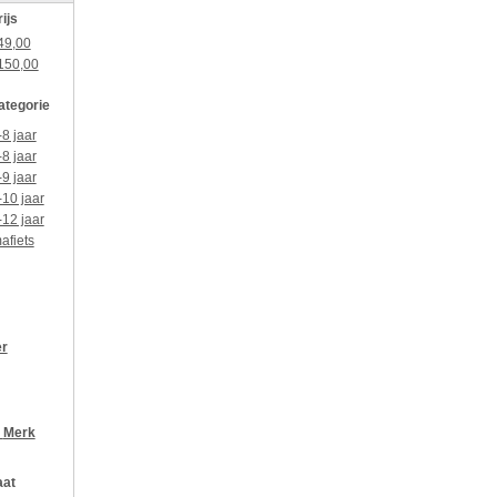
rijs
49,00
150,00
categorie
-8 jaar
-8 jaar
-9 jaar
-10 jaar
-12 jaar
afiets
er
r
Merk
aat