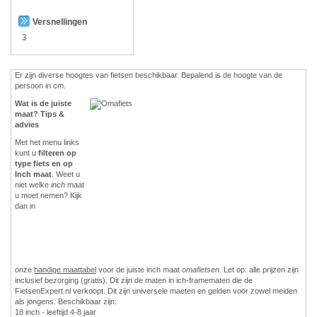
Versnellingen
3
Er zijn diverse hoogtes van fietsen beschikbaar. Bepalend is de hoogte van de
persoon in cm.
Wat is de juiste
maat? Tips &
advies
Met het menu links
kunt u
filteren op
type fiets en op
Inch maat
. Weet u
niet welke
inch
maat
u moet nemen? Kijk
dan in
onze
handige maattabel
voor de juiste inch maat
omafietsen
. Let op: alle prijzen zijn
inclusief bezorging (gratis). Dit zijn de maten in ich-framematen die de
FietsenExpert.nl verkoopt. Dit zijn universele maeten en gelden voor zowel meiden
als jongens. Beschikbaar zijn:
18 inch - leeftijd 4-8 jaar