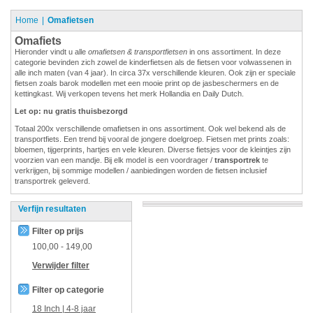
Home
Omafietsen
Omafiets
Hieronder vindt u alle
omafietsen & transportfietsen
in ons assortiment. In deze
categorie bevinden zich zowel de kinderfietsen als de fietsen voor volwassenen in
alle inch maten (van 4 jaar). In circa 37x verschillende kleuren. Ook zijn er speciale
fietsen zoals barok modellen met een mooie print op de jasbeschermers en de
kettingkast. Wij verkopen tevens het merk Hollandia en Daily Dutch.
Let op: nu gratis thuisbezorgd
Totaal 200x verschillende omafietsen in ons assortiment. Ook wel bekend als de
transportfiets. Een trend bij vooral de jongere doelgroep. Fietsen met prints zoals:
bloemen, tijgerprints, hartjes en vele kleuren. Diverse fietsjes voor de kleintjes zijn
voorzien van een mandje. Bij elk model is een voordrager /
transportrek
te
verkrijgen, bij sommige modellen / aanbiedingen worden de fietsen inclusief
transportrek geleverd.
Verfijn resultaten
Filter op prijs
100,00
-
149,00
Verwijder filter
Filter op categorie
18 Inch | 4-8 jaar