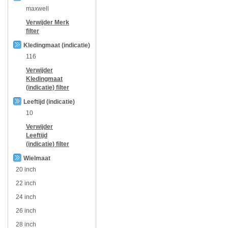
maxwell
Verwijder
Merk
filter
Kledingmaat (indicatie)
116
Verwijder
Kledingmaat
(indicatie)
filter
Leeftijd (indicatie)
10
Verwijder
Leeftijd
(indicatie)
filter
Wielmaat
20 inch
22 inch
24 inch
26 inch
28 inch