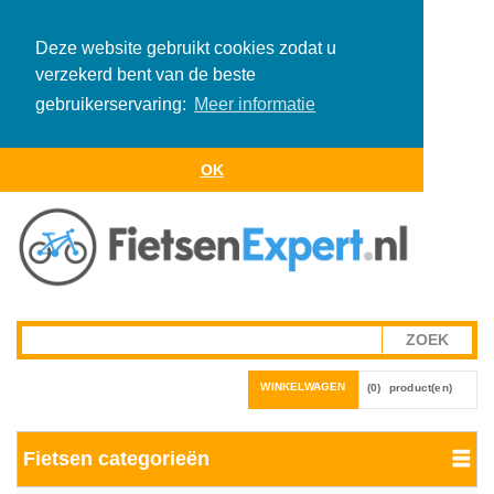
Deze website gebruikt cookies zodat u
verzekerd bent van de beste
gebruikerservaring:
Meer informatie
OK
WINKELWAGEN
(0)
product(en)
Fietsen categorieën