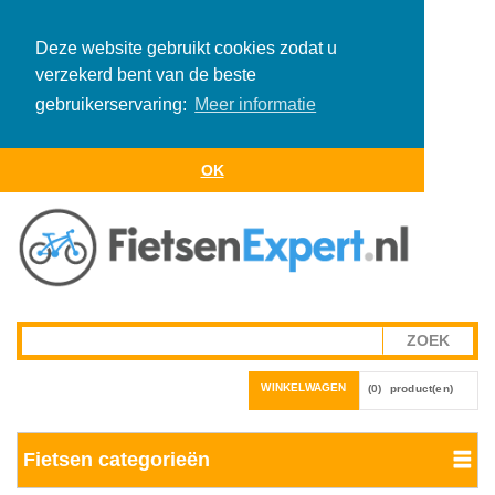
Deze website gebruikt cookies zodat u
verzekerd bent van de beste
gebruikerservaring:
Meer informatie
OK
WINKELWAGEN
(0)
product(en)
Fietsen categorieën