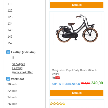
116
122
128
134
140
146
152
Leeftijd (indicatie)
8
Verwijder
Leeftijd
Meisjesfiets Popal Daily Dutch 20 Inch
(indicatie)
filter
Zwart
Wielmaat
249,00
294,00
20 inch
22 inch
24 inch
26 inch