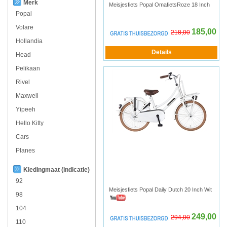
Merk
Meisjesfiets Popal OmafietsRoze 18 Inch
Popal
Volare
185,00
218,00
Hollandia
Head
Pelikaan
Rivel
Maxwell
Yipeeh
Hello Kitty
Cars
Planes
Kledingmaat (indicatie)
92
Meisjesfiets Popal Daily Dutch 20 Inch Wit
98
104
249,00
294,00
110