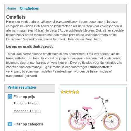
Home
Omafietsen
Omafiets
Hieronder vindt u alle
omafietsen & transportfietsen
in ons assortiment. In deze
categorie bevinden zich zowel de kinderfietsen als de fietsen voor volwassenen in
alle inch maten (van 4 jaar). In circa 37x verschillende kleuren. Ook zijn er speciale
fietsen zoals barok modellen met een mooie print op de jasbeschermers en de
kettingkast. Wij verkopen tevens het merk Hollandia en Daily Dutch.
Let op: nu gratis thuisbezorgd
Totaal 200x verschillende omafietsen in ons assortiment. Ook wel bekend als de
transportfiets. Een trend bij vooral de jongere doelgroep. Fietsen met prints zoals:
bloemen, tijgerprints, hartjes en vele kleuren. Diverse fietsjes voor de kleintjes zijn
voorzien van een mandje. Bij elk model is een voordrager /
transportrek
te
verkrijgen, bij sommige modellen / aanbiedingen worden de fietsen inclusief
transportrek geleverd.
Verfijn resultaten
Filter op prijs
100,00
-
149,00
Meer dan
150,00
Filter op categorie