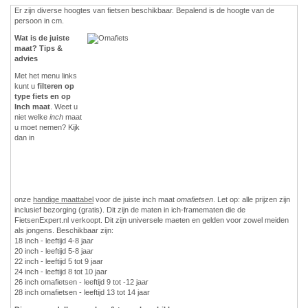
Er zijn diverse hoogtes van fietsen beschikbaar. Bepalend is de hoogte van de
persoon in cm.
Wat is de juiste
maat? Tips &
advies
Met het menu links
kunt u
filteren op
type fiets en op
Inch maat
. Weet u
niet welke
inch
maat
u moet nemen? Kijk
dan in
onze
handige maattabel
voor de juiste inch maat
omafietsen
. Let op: alle prijzen zijn
inclusief bezorging (gratis). Dit zijn de maten in ich-framematen die de
FietsenExpert.nl verkoopt. Dit zijn universele maeten en gelden voor zowel meiden
als jongens. Beschikbaar zijn:
18 inch - leeftijd 4-8 jaar
20 inch - leeftijd 5-8 jaar
22 inch - leeftijd 5 tot 9 jaar
24 inch - leeftijd 8 tot 10 jaar
26 inch omafietsen - leeftijd 9 tot -12 jaar
28 inch omafietsen - leeftijd 13 tot 14 jaar