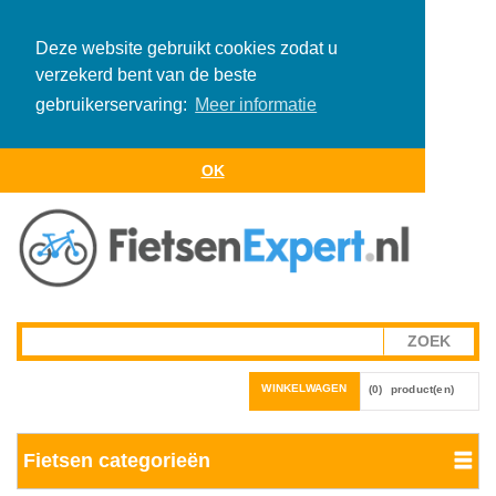
Deze website gebruikt cookies zodat u
verzekerd bent van de beste
gebruikerservaring:
Meer informatie
OK
WINKELWAGEN
(0)
product(en)
Fietsen categorieën