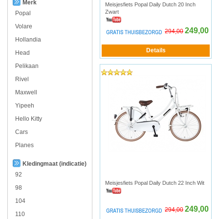
Merk
Meisjesfiets Popal Daily Dutch 20 Inch
Zwart
Popal
Volare
249,00
294,00
Hollandia
Head
Pelikaan
Rivel
Maxwell
Yipeeh
Hello Kitty
Cars
Planes
Kledingmaat (indicatie)
92
Meisjesfiets Popal Daily Dutch 22 Inch Wit
98
104
249,00
294,00
110