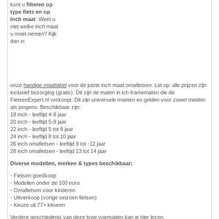
kunt u
filteren op
type fiets en op
Inch maat
. Weet u
niet welke
inch
maat
u moet nemen? Kijk
dan in
onze
handige maattabel
voor de juiste inch maat
omafietsen
. Let op: alle prijzen zijn
inclusief bezorging (gratis). Dit zijn de maten in ich-framematen die de
FietsenExpert.nl verkoopt. Dit zijn universele maeten en gelden voor zowel meiden
als jongens. Beschikbaar zijn:
18 inch - leeftijd 4-8 jaar
20 inch - leeftijd 5-8 jaar
22 inch - leeftijd 5 tot 9 jaar
24 inch - leeftijd 8 tot 10 jaar
26 inch omafietsen - leeftijd 9 tot -12 jaar
28 inch omafietsen - leeftijd 13 tot 14 jaar
Diverse modellen, merken & types beschikbaar:
- Fietsen goedkoop
- Modellen onder de 100 euro
- Omafietsen voor kinderen
- Uitverkoop (vorige seizoen fietsen)
- Keuze uit 77+ kleuren
Verdere
geschiedenis
van deze type voertuigen kan je hier lezen.