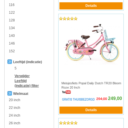
116
122
128
134
140
146
152
Leeftijd (indicatie)
5
Verwijder
Leeftijd
Meisjesfiets Popal Daily Dutch TR20 Bloom
(indicatie)
filter
Roze 20 Inch
Wielmaat
249,00
294,00
20 inch
22 inch
24 inch
26 inch