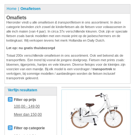
Home
Omafietsen
Omafiets
Hieronder vindt u alle
omafietsen & transportfietsen
in ons assortiment. In deze
categorie bevinden zich zowel de kinderfietsen als de fietsen voor volwassenen in
alle inch maten (van 4 jaar). In circa 37x verschillende kleuren. Ook zijn er speciale
fietsen zoals barok modellen met een mooie print op de jasbeschermers en de
kettingkast. Wij verkopen tevens het merk Hollandia en Daily Dutch.
Let op: nu gratis thuisbezorgd
Totaal 200x verschillende omafietsen in ons assortiment. Ook wel bekend als de
transportfiets. Een trend bij vooral de jongere doelgroep. Fietsen met prints zoals:
bloemen, tijgerprints, hartjes en vele kleuren. Diverse fietsjes voor de kleintjes zijn
voorzien van een mandje. Bij elk model is een voordrager /
transportrek
te
verkrijgen, bij sommige modellen / aanbiedingen worden de fietsen inclusief
transportrek geleverd.
Verfijn resultaten
Filter op prijs
100,00
-
149,00
Meer dan
150,00
Filter op categorie