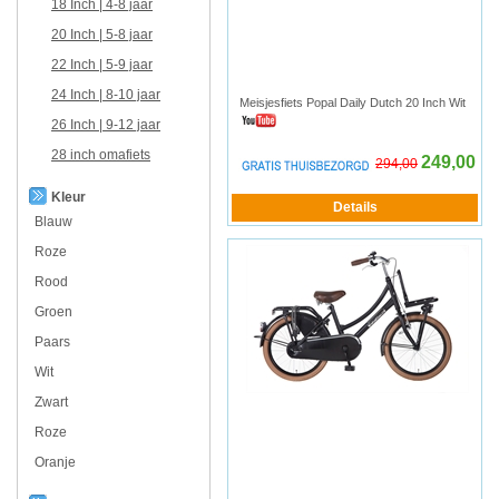
18 Inch | 4-8 jaar
20 Inch | 5-8 jaar
22 Inch | 5-9 jaar
24 Inch | 8-10 jaar
Meisjesfiets Popal Daily Dutch 20 Inch Wit
26 Inch | 9-12 jaar
28 inch omafiets
249,00
294,00
Kleur
Blauw
Roze
Rood
Groen
Paars
Wit
Zwart
Roze
Oranje