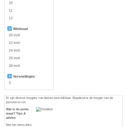
10
11
12
Wielmaat
20 inch
22 inch
24 inch
26 inch
28 inch
Versnellingen
3
Er zijn diverse hoogtes van fietsen beschikbaar. Bepalend is de hoogte van de
persoon in cm.
Wat is de juiste
maat? Tips &
advies
Met het menu links