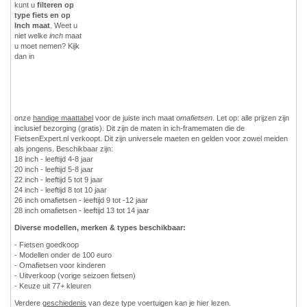
kunt u
filteren op
type fiets en op
Inch maat
. Weet u
niet welke
inch
maat
u moet nemen? Kijk
dan in
onze
handige maattabel
voor de juiste inch maat
omafietsen
. Let op: alle prijzen zijn
inclusief bezorging (gratis). Dit zijn de maten in ich-framematen die de
FietsenExpert.nl verkoopt. Dit zijn universele maeten en gelden voor zowel meiden
als jongens. Beschikbaar zijn:
18 inch - leeftijd 4-8 jaar
20 inch - leeftijd 5-8 jaar
22 inch - leeftijd 5 tot 9 jaar
24 inch - leeftijd 8 tot 10 jaar
26 inch omafietsen - leeftijd 9 tot -12 jaar
28 inch omafietsen - leeftijd 13 tot 14 jaar
Diverse modellen, merken & types beschikbaar:
- Fietsen goedkoop
- Modellen onder de 100 euro
- Omafietsen voor kinderen
- Uitverkoop (vorige seizoen fietsen)
- Keuze uit 77+ kleuren
Verdere
geschiedenis
van deze type voertuigen kan je hier lezen.