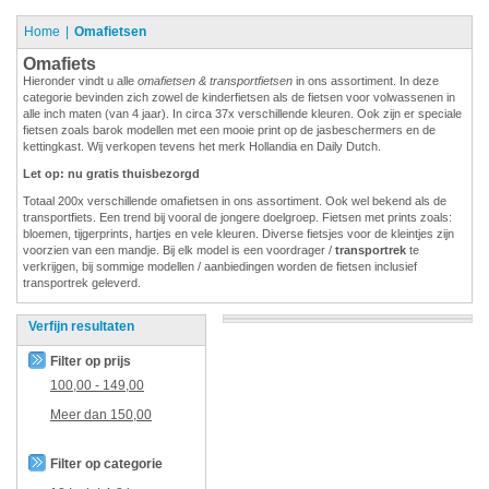
Home
Omafietsen
Omafiets
Hieronder vindt u alle
omafietsen & transportfietsen
in ons assortiment. In deze
categorie bevinden zich zowel de kinderfietsen als de fietsen voor volwassenen in
alle inch maten (van 4 jaar). In circa 37x verschillende kleuren. Ook zijn er speciale
fietsen zoals barok modellen met een mooie print op de jasbeschermers en de
kettingkast. Wij verkopen tevens het merk Hollandia en Daily Dutch.
Let op: nu gratis thuisbezorgd
Totaal 200x verschillende omafietsen in ons assortiment. Ook wel bekend als de
transportfiets. Een trend bij vooral de jongere doelgroep. Fietsen met prints zoals:
bloemen, tijgerprints, hartjes en vele kleuren. Diverse fietsjes voor de kleintjes zijn
voorzien van een mandje. Bij elk model is een voordrager /
transportrek
te
verkrijgen, bij sommige modellen / aanbiedingen worden de fietsen inclusief
transportrek geleverd.
Verfijn resultaten
Filter op prijs
100,00
-
149,00
Meer dan
150,00
Filter op categorie