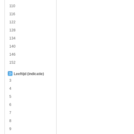
110
116
122
128
134
140
146
152
Leeftijd (indicatie)
3
4
5
6
7
8
9