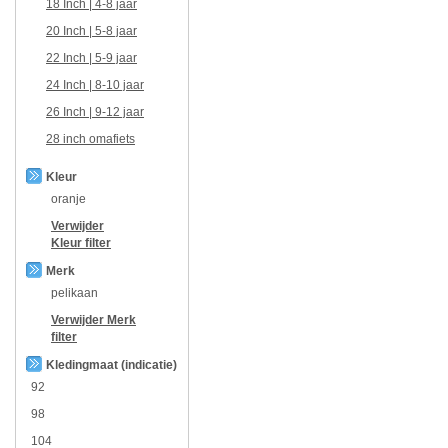
18 Inch | 4-8 jaar
20 Inch | 5-8 jaar
22 Inch | 5-9 jaar
24 Inch | 8-10 jaar
26 Inch | 9-12 jaar
28 inch omafiets
Kleur
oranje
Verwijder
Kleur
filter
Merk
pelikaan
Verwijder
Merk
filter
Kledingmaat (indicatie)
92
98
104