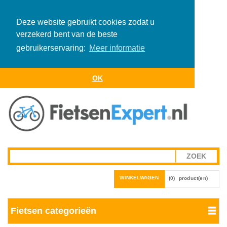
Deze website gebruikt cookies zodat u
verzekerd bent van de beste
gebruikerservaring:
Meer informatie
OK
WINKELWAGEN
(0)
product(en)
Fietsen categorieën