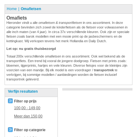
Home
Omafietsen
Omafiets
Hieronder vindt u alle
omafietsen & transportfietsen
in ons assortiment. In deze
categorie bevinden zich zowel de kinderfietsen als de fietsen voor volwassenen in
alle inch maten (van 4 jaar). In circa 37x verschillende kleuren. Ook zijn er speciale
fietsen zoals barok modellen met een mooie print op de jasbeschermers en de
kettingkast. Wij verkopen tevens het merk Hollandia en Daily Dutch.
Let op: nu gratis thuisbezorgd
Totaal 200x verschillende omafietsen in ons assortiment. Ook wel bekend als de
transportfiets. Een trend bij vooral de jongere doelgroep. Fietsen met prints zoals:
bloemen, tijgerprints, hartjes en vele kleuren. Diverse fietsjes voor de kleintjes zijn
voorzien van een mandje. Bij elk model is een voordrager /
transportrek
te
verkrijgen, bij sommige modellen / aanbiedingen worden de fietsen inclusief
transportrek geleverd.
Verfijn resultaten
Filter op prijs
100,00
-
149,00
Meer dan
150,00
Filter op categorie