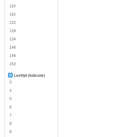
110
116
122
128
134
140
146
152
Leeftijd (indicatie)
3
4
5
6
7
8
9