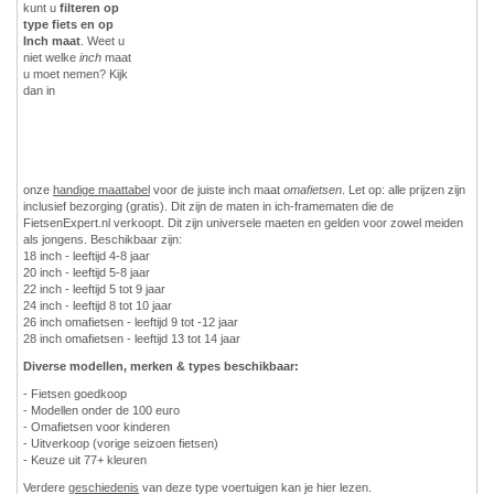
kunt u
filteren op
type fiets en op
Inch maat
. Weet u
niet welke
inch
maat
u moet nemen? Kijk
dan in
onze
handige maattabel
voor de juiste inch maat
omafietsen
. Let op: alle prijzen zijn
inclusief bezorging (gratis). Dit zijn de maten in ich-framematen die de
FietsenExpert.nl verkoopt. Dit zijn universele maeten en gelden voor zowel meiden
als jongens. Beschikbaar zijn:
18 inch - leeftijd 4-8 jaar
20 inch - leeftijd 5-8 jaar
22 inch - leeftijd 5 tot 9 jaar
24 inch - leeftijd 8 tot 10 jaar
26 inch omafietsen - leeftijd 9 tot -12 jaar
28 inch omafietsen - leeftijd 13 tot 14 jaar
Diverse modellen, merken & types beschikbaar:
- Fietsen goedkoop
- Modellen onder de 100 euro
- Omafietsen voor kinderen
- Uitverkoop (vorige seizoen fietsen)
- Keuze uit 77+ kleuren
Verdere
geschiedenis
van deze type voertuigen kan je hier lezen.