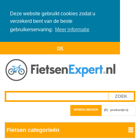
Deze website gebruikt cookies zodat u
verzekerd bent van de beste
gebruikerservaring:
Meer informatie
OK
WINKELWAGEN
(0)
product(en)
Fietsen categorieën