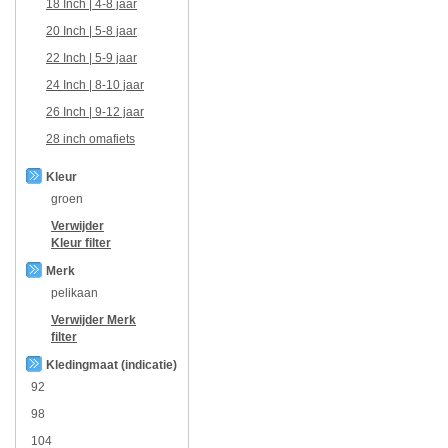
18 Inch | 4-8 jaar
20 Inch | 5-8 jaar
22 Inch | 5-9 jaar
24 Inch | 8-10 jaar
26 Inch | 9-12 jaar
28 inch omafiets
Kleur
groen
Verwijder
Kleur
filter
Merk
pelikaan
Verwijder
Merk
filter
Kledingmaat (indicatie)
92
98
104