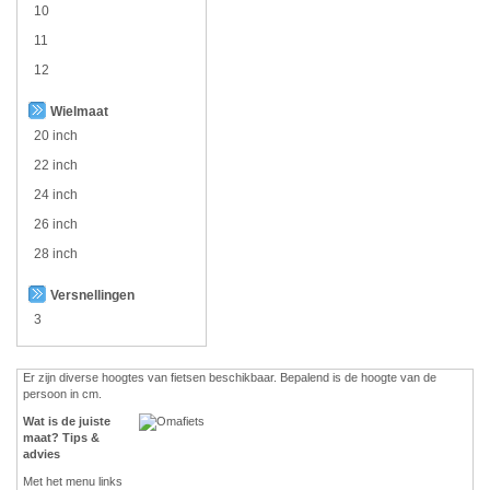
10
11
12
Wielmaat
20 inch
22 inch
24 inch
26 inch
28 inch
Versnellingen
3
Er zijn diverse hoogtes van fietsen beschikbaar. Bepalend is de hoogte van de
persoon in cm.
Wat is de juiste
maat? Tips &
advies
Met het menu links