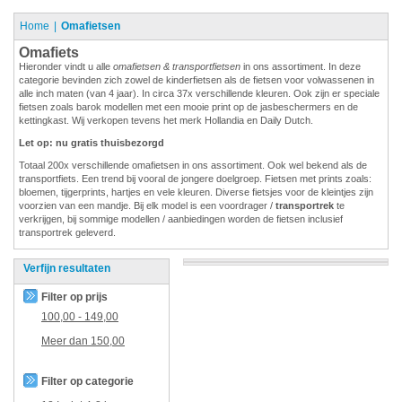
Home
Omafietsen
Omafiets
Hieronder vindt u alle
omafietsen & transportfietsen
in ons assortiment. In deze
categorie bevinden zich zowel de kinderfietsen als de fietsen voor volwassenen in
alle inch maten (van 4 jaar). In circa 37x verschillende kleuren. Ook zijn er speciale
fietsen zoals barok modellen met een mooie print op de jasbeschermers en de
kettingkast. Wij verkopen tevens het merk Hollandia en Daily Dutch.
Let op: nu gratis thuisbezorgd
Totaal 200x verschillende omafietsen in ons assortiment. Ook wel bekend als de
transportfiets. Een trend bij vooral de jongere doelgroep. Fietsen met prints zoals:
bloemen, tijgerprints, hartjes en vele kleuren. Diverse fietsjes voor de kleintjes zijn
voorzien van een mandje. Bij elk model is een voordrager /
transportrek
te
verkrijgen, bij sommige modellen / aanbiedingen worden de fietsen inclusief
transportrek geleverd.
Verfijn resultaten
Filter op prijs
100,00
-
149,00
Meer dan
150,00
Filter op categorie