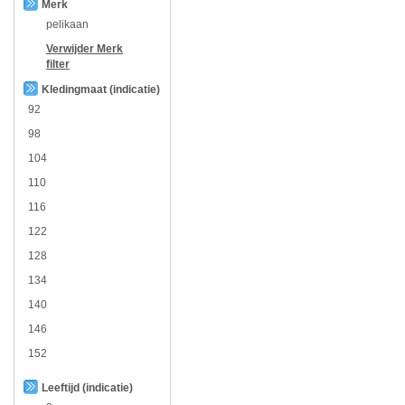
Merk
pelikaan
Verwijder
Merk
filter
Kledingmaat (indicatie)
92
98
104
110
116
122
128
134
140
146
152
Leeftijd (indicatie)