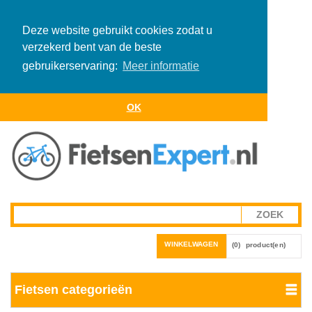
Deze website gebruikt cookies zodat u
verzekerd bent van de beste
gebruikerservaring:
Meer informatie
OK
WINKELWAGEN
(0)
product(en)
Fietsen categorieën