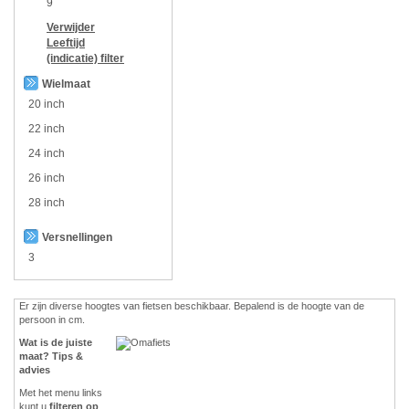
9
Verwijder
Leeftijd
(indicatie)
filter
Wielmaat
20 inch
22 inch
24 inch
26 inch
28 inch
Versnellingen
3
Er zijn diverse hoogtes van fietsen beschikbaar. Bepalend is de hoogte van de
persoon in cm.
Wat is de juiste
maat? Tips &
advies
Met het menu links
kunt u
filteren op