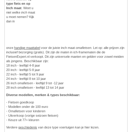
type fiets en op
Inch maat
. Weet u
niet welke
inch
maat
u moet nemen? Kijk
dan in
onze
handige maattabel
voor de juiste inch maat
omafietsen
. Let op: alle prijzen zijn
inclusief bezorging (gratis). Dit zijn de maten in ich-framematen die de
FietsenExpert.nl verkoopt. Dit zijn universele maeten en gelden voor zowel meiden
als jongens. Beschikbaar zijn:
18 inch - leeftijd 4-8 jaar
20 inch - leeftijd 5-8 jaar
22 inch - leeftijd 5 tot 9 jaar
24 inch - leeftijd 8 tot 10 jaar
26 inch omafietsen - leeftijd 9 tot -12 jaar
28 inch omafietsen - leeftijd 13 tot 14 jaar
Diverse modellen, merken & types beschikbaar:
- Fietsen goedkoop
- Modellen onder de 100 euro
- Omafietsen voor kinderen
- Uitverkoop (vorige seizoen fietsen)
- Keuze uit 77+ kleuren
Verdere
geschiedenis
van deze type voertuigen kan je hier lezen.