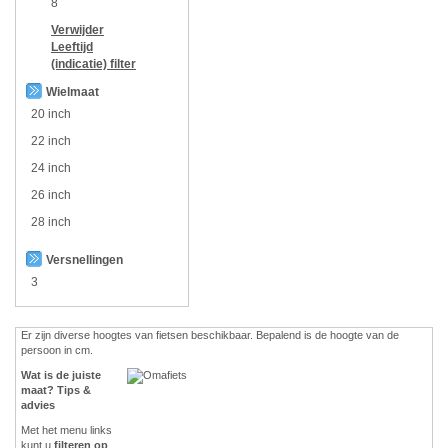
8
Verwijder
Leeftijd
(indicatie)
filter
Wielmaat
20 inch
22 inch
24 inch
26 inch
28 inch
Versnellingen
3
Er zijn diverse hoogtes van fietsen beschikbaar. Bepalend is de hoogte van de
persoon in cm.
Wat is de juiste
maat? Tips &
advies
Met het menu links
kunt u
filteren op