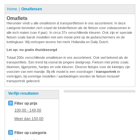
Home
Omafietsen
Omafiets
Hieronder vindt u alle
omafietsen & transportfietsen
in ons assortiment. In deze
categorie bevinden zich zowel de kinderfietsen als de fietsen voor volwassenen in
alle inch maten (van 4 jaar). In circa 37x verschillende kleuren. Ook zijn er speciale
fietsen zoals barok modellen met een mooie print op de jasbeschermers en de
kettingkast. Wij verkopen tevens het merk Hollandia en Daily Dutch.
Let op: nu gratis thuisbezorgd
Totaal 200x verschillende omafietsen in ons assortiment. Ook wel bekend als de
transportfiets. Een trend bij vooral de jongere doelgroep. Fietsen met prints zoals:
bloemen, tijgerprints, hartjes en vele kleuren. Diverse fietsjes voor de kleintjes zijn
voorzien van een mandje. Bij elk model is een voordrager /
transportrek
te
verkrijgen, bij sommige modellen / aanbiedingen worden de fietsen inclusief
transportrek geleverd.
Verfijn resultaten
Filter op prijs
100,00
-
149,00
Meer dan
150,00
Filter op categorie