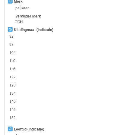
Merk
pelikaan
Verwijder
Merk
filter
Kledingmaat (indicatie)
92
98
104
110
116
122
128
134
140
146
152
Leeftijd (indicatie)