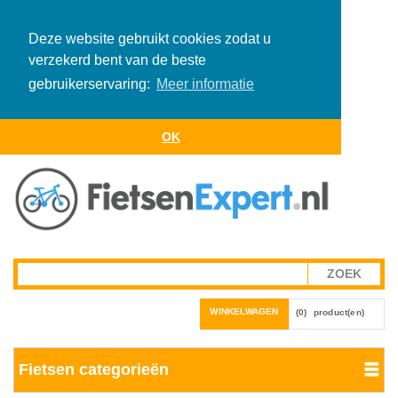
Deze website gebruikt cookies zodat u
verzekerd bent van de beste
gebruikerservaring:
Meer informatie
OK
WINKELWAGEN
(0)
product(en)
Fietsen categorieën