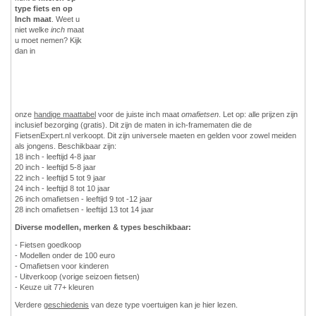
type fiets en op
Inch maat
. Weet u
niet welke
inch
maat
u moet nemen? Kijk
dan in
onze
handige maattabel
voor de juiste inch maat
omafietsen
. Let op: alle prijzen zijn
inclusief bezorging (gratis). Dit zijn de maten in ich-framematen die de
FietsenExpert.nl verkoopt. Dit zijn universele maeten en gelden voor zowel meiden
als jongens. Beschikbaar zijn:
18 inch - leeftijd 4-8 jaar
20 inch - leeftijd 5-8 jaar
22 inch - leeftijd 5 tot 9 jaar
24 inch - leeftijd 8 tot 10 jaar
26 inch omafietsen - leeftijd 9 tot -12 jaar
28 inch omafietsen - leeftijd 13 tot 14 jaar
Diverse modellen, merken & types beschikbaar:
- Fietsen goedkoop
- Modellen onder de 100 euro
- Omafietsen voor kinderen
- Uitverkoop (vorige seizoen fietsen)
- Keuze uit 77+ kleuren
Verdere
geschiedenis
van deze type voertuigen kan je hier lezen.