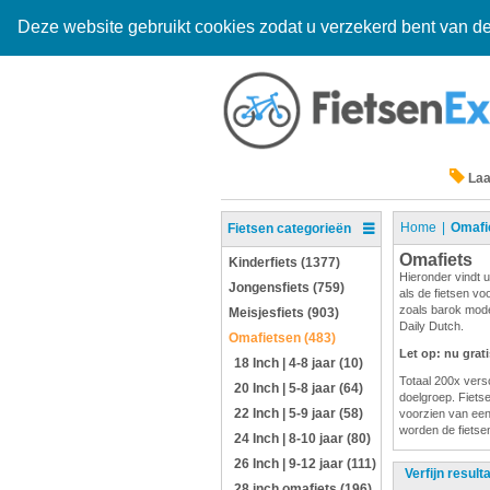
Deze website gebruikt cookies zodat u verzekerd bent van de
Laa
Home
Omafi
Fietsen categorieën
Omafiets
Kinderfiets (1377)
Hieronder vindt u
Jongensfiets (759)
als de fietsen vo
zoals barok mode
Meisjesfiets (903)
Daily Dutch.
Omafietsen (483)
Let op: nu grat
18 Inch | 4-8 jaar (10)
Totaal 200x versc
20 Inch | 5-8 jaar (64)
doelgroep. Fietsen
22 Inch | 5-9 jaar (58)
voorzien van een
worden de fietsen
24 Inch | 8-10 jaar (80)
26 Inch | 9-12 jaar (111)
Verfijn result
28 inch omafiets (196)