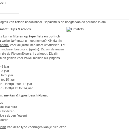
ngen
hoogtes van fietsen beschikbaar. Bepalend is de hoogte van de persoon in cm.
e maat? Tips & advies
ks kunt u
filteren op type fiets en op Inch
et welke
inch
maat u moet nemen? Kijk dan in
attabel
voor de juiste inch maat
omafietsen
. Let
ijn inclusief bezorging (gratis). Dit zijn de maten
 die de FietsenExpert.nl verkoopt. Dit zijn
n en gelden voor zowel meiden als jongens.
4-8 jaar
5-8 jaar
 tot 9 jaar
8 tot 10 jaar
 - leeftijd 9 tot -12 jaar
 - leeftijd 13 tot 14 jaar
n, merken & types beschikbaar:
oop
 de 100 euro
r kinderen
ige seizoen fietsen)
leuren
denis
van deze type voertuigen kan je hier lezen.