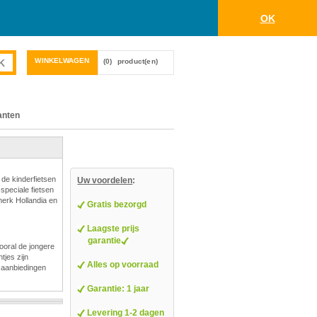
OK
WINKELWAGEN
(0)
product(en)
anten
 de kinderfietsen
Uw voordelen
:
 speciale fietsen
merk Hollandia en
Gratis bezorgd
Laagste prijs
garantie
ooral de jongere
tjes zijn
Alles op voorraad
/ aanbiedingen
Garantie: 1 jaar
Levering 1-2 dagen