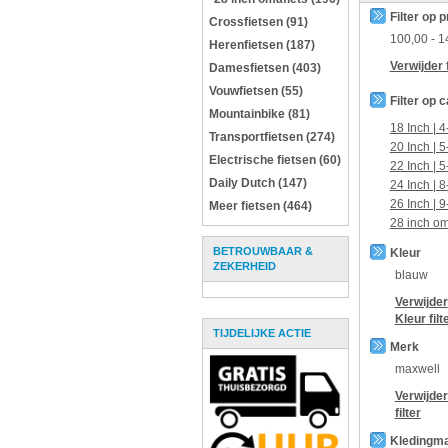
Filter op p
Crossfietsen (91)
100,00
-
1
Herenfietsen (187)
Verwijder f
Damesfietsen (403)
Vouwfietsen (55)
Filter op 
Mountainbike (81)
18 Inch | 4
Transportfietsen (274)
20 Inch | 5
Electrische fietsen (60)
22 Inch | 5
Daily Dutch (147)
24 Inch | 8
26 Inch | 9
Meer fietsen (464)
28 inch om
BETROUWBAAR &
Kleur
ZEKERHEID
blauw
Verwijder
Kleur
filt
TIJDELIJKE ACTIE
Merk
maxwell
Verwijde
filter
Kledingm