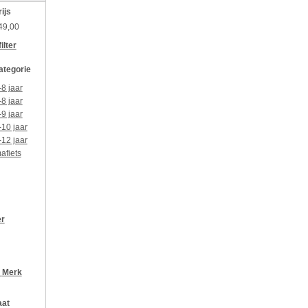
rijs
49,00
ilter
categorie
-8 jaar
-8 jaar
-9 jaar
-10 jaar
-12 jaar
afiets
er
r
Merk
aat