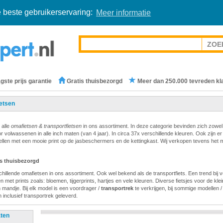
 beste gebruikerservaring:
Meer informatie
gste prijs garantie
Gratis thuisbezorgd
Meer dan 250.000 tevreden kl
etsen
 alle
omafietsen & transportfietsen
in ons assortiment. In deze categorie bevinden zich zowel
or volwassenen in alle inch maten (van 4 jaar). In circa 37x verschillende kleuren. Ook zijn er
llen met een mooie print op de jasbeschermers en de kettingkast. Wij verkopen tevens het 
is thuisbezorgd
hillende omafietsen in ons assortiment. Ook wel bekend als de transportfiets. Een trend bij v
 met prints zoals: bloemen, tijgerprints, hartjes en vele kleuren. Diverse fietsjes voor de klein
 mandje. Bij elk model is een voordrager /
transportrek
te verkrijgen, bij sommige modellen 
 inclusief transportrek geleverd.
aten