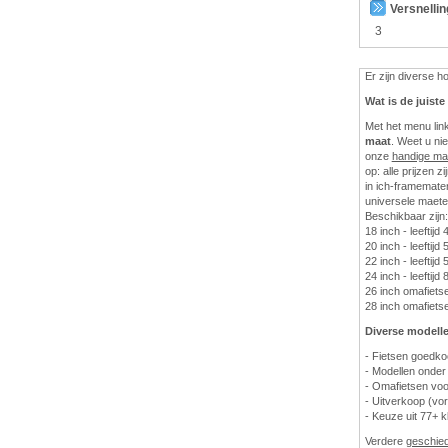
Versnelli
3
Er zijn diverse 
Wat is de juist
Met het menu lin
maat
. Weet u ni
onze
handige ma
op: alle prijzen z
in ich-framematen
universele maete
Beschikbaar zijn:
18 inch - leeftijd 
20 inch - leeftijd 
22 inch - leeftijd 5
24 inch - leeftijd 
26 inch omafietsen
28 inch omafietsen
Diverse modelle
- Fietsen goedk
- Modellen onder
- Omafietsen voo
- Uitverkoop (vor
- Keuze uit 77+ k
Verdere
geschie