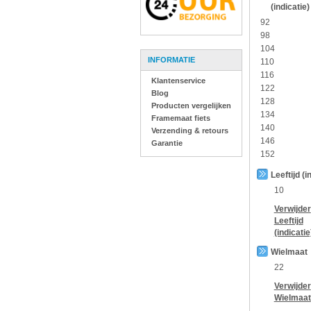
(indicatie)
92
98
104
INFORMATIE
110
116
Klantenservice
122
Blog
128
Producten vergelijken
134
Framemaat fiets
140
Verzending & retours
146
Garantie
152
Leeftijd (i
10
Verwijder
Leeftijd
(indicatie
Wielmaat
22
Verwijder
Wielmaat