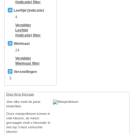
(indicatie)
filter
Leeftijd (indicatie)
4
Verwijder
Leeftijd
(indicatie)
filter
Wielmaat
24
Verwijder
Wielmaat
filter
Versnellingen
3
Door Arno Kerzaan
Voor elke meid de juiste
kinderfiets
Onze meisjesfietsen komen in
vele kleuren, de meest
gevraagde vindt u hieronder in
een top 3 best verkochte
kleuren: