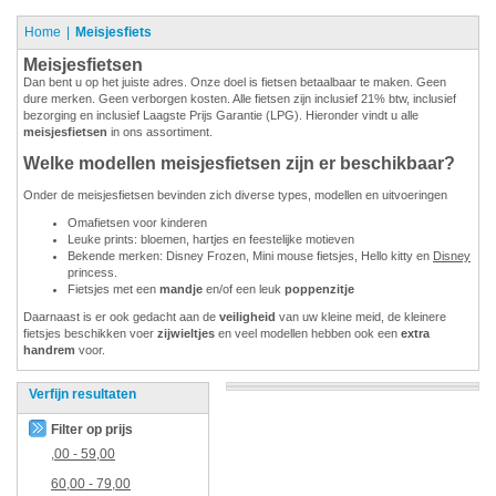
Home
Meisjesfiets
Meisjesfietsen
Dan bent u op het juiste adres. Onze doel is fietsen betaalbaar te maken. Geen
dure merken. Geen verborgen kosten. Alle fietsen zijn inclusief 21% btw, inclusief
bezorging en inclusief Laagste Prijs Garantie (LPG). Hieronder vindt u alle
meisjesfietsen
in ons assortiment.
Welke modellen meisjesfietsen zijn er beschikbaar?
Onder de meisjesfietsen bevinden zich diverse types, modellen en uitvoeringen
Omafietsen voor kinderen
Leuke prints: bloemen, hartjes en feestelijke motieven
Bekende merken: Disney Frozen, Mini mouse fietsjes, Hello kitty en
Disney
princess.
Fietsjes met een
mandje
en/of een leuk
poppenzitje
Daarnaast is er ook gedacht aan de
veiligheid
van uw kleine meid, de kleinere
fietsjes beschikken voer
zijwieltjes
en veel modellen hebben ook een
extra
handrem
voor.
Verfijn resultaten
Filter op prijs
,00
-
59,00
60,00
-
79,00