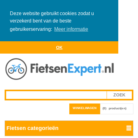
Deze website gebruikt cookies zodat u
verzekerd bent van de beste
gebruikerservaring:
Meer informatie
OK
WINKELWAGEN
(0)
product(en)
Fietsen categorieën