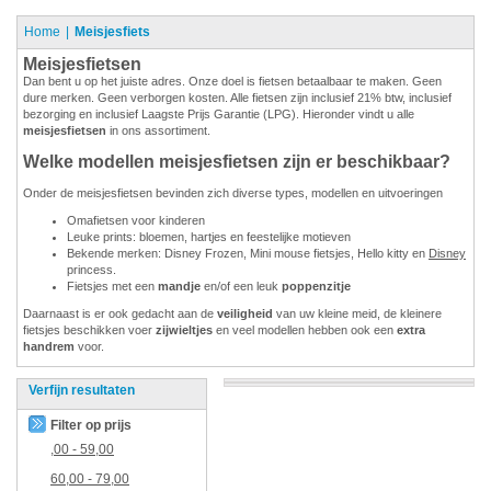
Home
Meisjesfiets
Meisjesfietsen
Dan bent u op het juiste adres. Onze doel is fietsen betaalbaar te maken. Geen
dure merken. Geen verborgen kosten. Alle fietsen zijn inclusief 21% btw, inclusief
bezorging en inclusief Laagste Prijs Garantie (LPG). Hieronder vindt u alle
meisjesfietsen
in ons assortiment.
Welke modellen meisjesfietsen zijn er beschikbaar?
Onder de meisjesfietsen bevinden zich diverse types, modellen en uitvoeringen
Omafietsen voor kinderen
Leuke prints: bloemen, hartjes en feestelijke motieven
Bekende merken: Disney Frozen, Mini mouse fietsjes, Hello kitty en
Disney
princess.
Fietsjes met een
mandje
en/of een leuk
poppenzitje
Daarnaast is er ook gedacht aan de
veiligheid
van uw kleine meid, de kleinere
fietsjes beschikken voer
zijwieltjes
en veel modellen hebben ook een
extra
handrem
voor.
Verfijn resultaten
Filter op prijs
,00
-
59,00
60,00
-
79,00