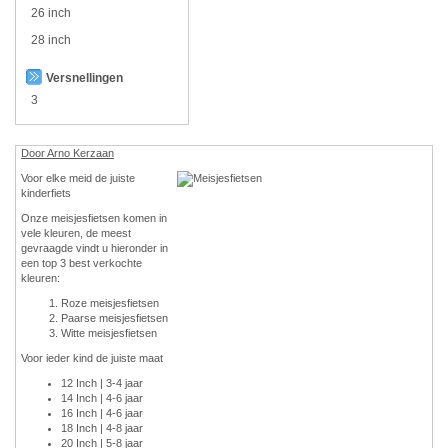
26 inch
28 inch
Versnellingen
3
Door Arno Kerzaan
Voor elke meid de juiste
kinderfiets
Onze meisjesfietsen komen in
vele kleuren, de meest
gevraagde vindt u hieronder in
een top 3 best verkochte
kleuren:
Roze meisjesfietsen
Paarse meisjesfietsen
Witte meisjesfietsen
Voor ieder kind de juiste maat
12 Inch | 3-4 jaar
14 Inch | 4-6 jaar
16 Inch | 4-6 jaar
18 Inch | 4-8 jaar
20 Inch | 5-8 jaar