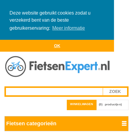
Deze website gebruikt cookies zodat u
verzekerd bent van de beste
gebruikerservaring:
Meer informatie
OK
WINKELWAGEN
(0)
product(en)
Fietsen categorieën