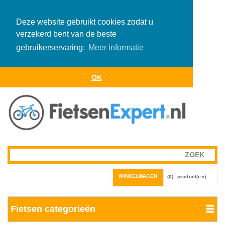
Deze website gebruikt cookies zodat u
verzekerd bent van de beste
gebruikerservaring:
Meer informatie
OK
WINKELWAGEN
(0)
product(en)
Fietsen categorieën