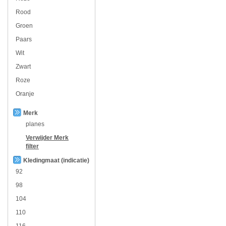
Rood
Groen
Paars
Wit
Zwart
Roze
Oranje
Merk
planes
Verwijder
Merk
filter
Kledingmaat (indicatie)
92
98
104
110
116