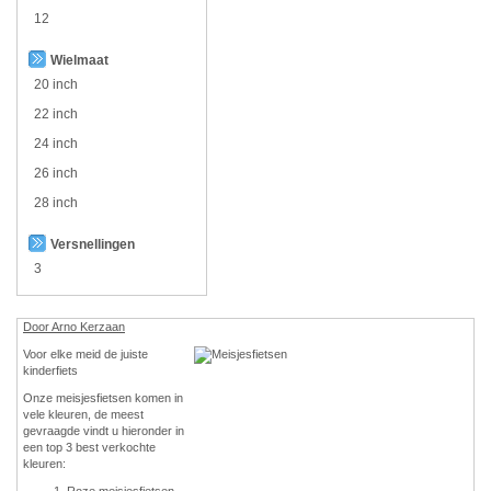
12
Wielmaat
20 inch
22 inch
24 inch
26 inch
28 inch
Versnellingen
3
Door Arno Kerzaan
Voor elke meid de juiste
kinderfiets
Onze meisjesfietsen komen in
vele kleuren, de meest
gevraagde vindt u hieronder in
een top 3 best verkochte
kleuren:
Roze meisjesfietsen