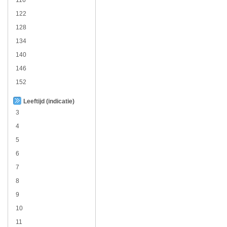
122
128
134
140
146
152
Leeftijd (indicatie)
3
4
5
6
7
8
9
10
11