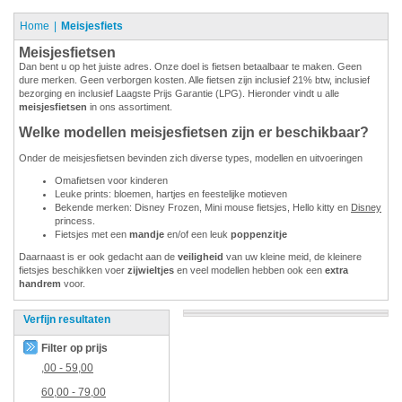
Home
Meisjesfiets
Meisjesfietsen
Dan bent u op het juiste adres. Onze doel is fietsen betaalbaar te maken. Geen
dure merken. Geen verborgen kosten. Alle fietsen zijn inclusief 21% btw, inclusief
bezorging en inclusief Laagste Prijs Garantie (LPG). Hieronder vindt u alle
meisjesfietsen
in ons assortiment.
Welke modellen meisjesfietsen zijn er beschikbaar?
Onder de meisjesfietsen bevinden zich diverse types, modellen en uitvoeringen
Omafietsen voor kinderen
Leuke prints: bloemen, hartjes en feestelijke motieven
Bekende merken: Disney Frozen, Mini mouse fietsjes, Hello kitty en
Disney
princess.
Fietsjes met een
mandje
en/of een leuk
poppenzitje
Daarnaast is er ook gedacht aan de
veiligheid
van uw kleine meid, de kleinere
fietsjes beschikken voer
zijwieltjes
en veel modellen hebben ook een
extra
handrem
voor.
Verfijn resultaten
Filter op prijs
,00
-
59,00
60,00
-
79,00