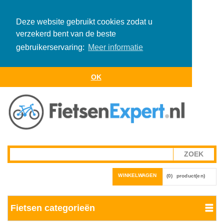
Deze website gebruikt cookies zodat u
verzekerd bent van de beste
gebruikerservaring:
Meer informatie
OK
WINKELWAGEN
(0)
product(en)
Fietsen categorieën