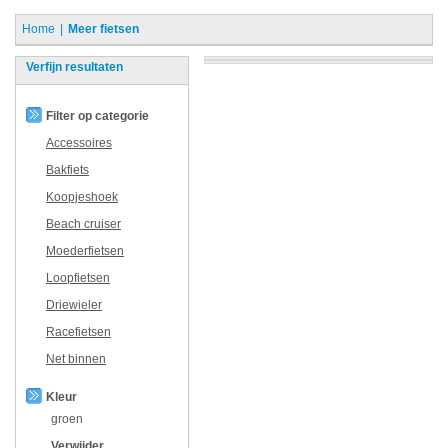
Home
Meer fietsen
Verfijn resultaten
Filter op categorie
Accessoires
Bakfiets
Koopjeshoek
Beach cruiser
Moederfietsen
Loopfietsen
Driewieler
Racefietsen
Net binnen
Kleur
groen
Verwijder