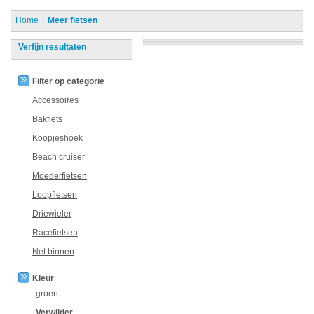
Home
Meer fietsen
Verfijn resultaten
Filter op categorie
Accessoires
Bakfiets
Koopjeshoek
Beach cruiser
Moederfietsen
Loopfietsen
Driewieler
Racefietsen
Net binnen
Kleur
groen
Verwijder