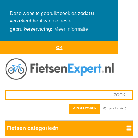
Deze website gebruikt cookies zodat u
verzekerd bent van de beste
gebruikerservaring:
Meer informatie
OK
WINKELWAGEN
(0)
product(en)
Fietsen categorieën