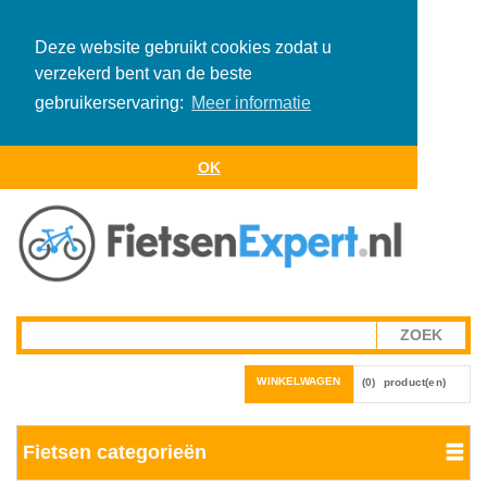
Deze website gebruikt cookies zodat u
verzekerd bent van de beste
gebruikerservaring:
Meer informatie
OK
WINKELWAGEN
(0)
product(en)
Fietsen categorieën