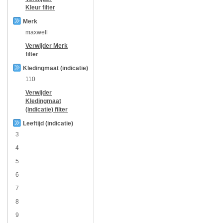
Kleur
filter
Merk
maxwell
Verwijder
Merk
filter
Kledingmaat (indicatie)
110
Verwijder
Kledingmaat
(indicatie)
filter
Leeftijd (indicatie)
3
4
5
6
7
8
9