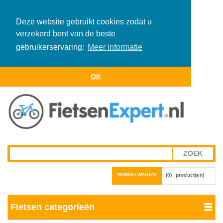
Deze website gebruikt cookies zodat u
verzekerd bent van de beste
gebruikerservaring:
Meer informatie
OK
WINKELWAGEN
(0)
product(en)
Fietsen categorieën