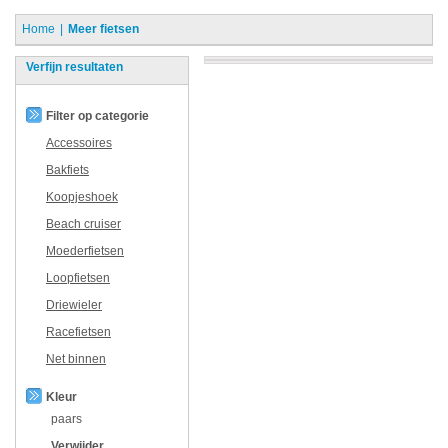
Home
Meer fietsen
Verfijn resultaten
Filter op categorie
Accessoires
Bakfiets
Koopjeshoek
Beach cruiser
Moederfietsen
Loopfietsen
Driewieler
Racefietsen
Net binnen
Kleur
paars
Verwijder