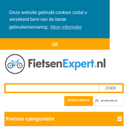
Deze website gebruikt cookies zodat u
verzekerd bent van de beste
gebruikerservaring:
Meer informatie
OK
WINKELWAGEN
(0)
product(en)
Fietsen categorieën