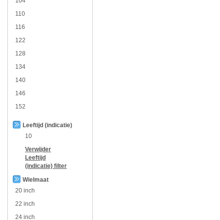
104
110
116
122
128
134
140
146
152
Leeftijd (indicatie)
10
Verwijder
Leeftijd
(indicatie)
filter
Wielmaat
20 inch
22 inch
24 inch