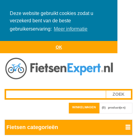
Deze website gebruikt cookies zodat u
verzekerd bent van de beste
gebruikerservaring:
Meer informatie
OK
WINKELWAGEN
(0)
product(en)
Fietsen categorieën