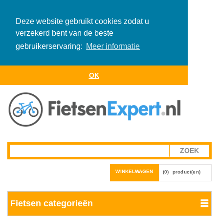
Deze website gebruikt cookies zodat u
verzekerd bent van de beste
gebruikerservaring:
Meer informatie
OK
WINKELWAGEN
(0)
product(en)
Fietsen categorieën