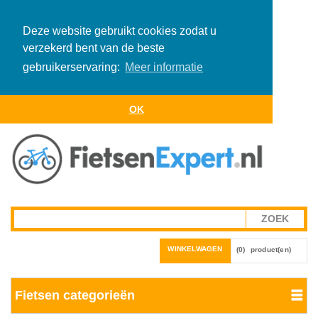
Deze website gebruikt cookies zodat u
verzekerd bent van de beste
gebruikerservaring:
Meer informatie
OK
WINKELWAGEN
(0)
product(en)
Fietsen categorieën