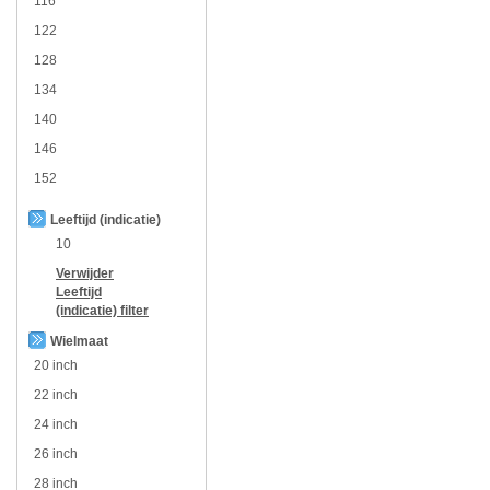
116
122
128
134
140
146
152
Leeftijd (indicatie)
10
Verwijder
Leeftijd
(indicatie)
filter
Wielmaat
20 inch
22 inch
24 inch
26 inch
28 inch