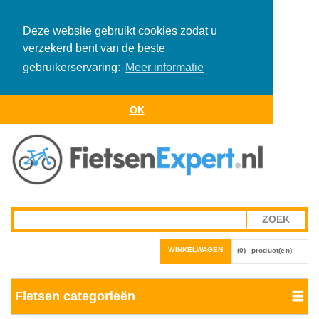
Deze website gebruikt cookies zodat u
verzekerd bent van de beste
gebruikerservaring:
Meer informatie
OK
WINKELWAGEN
(0)
product(en)
Fietsen categorieën