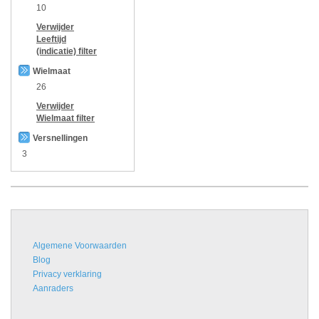
10
Verwijder
Leeftijd
(indicatie)
filter
Wielmaat
26
Verwijder
Wielmaat
filter
Versnellingen
3
Algemene Voorwaarden
Blog
Privacy verklaring
Aanraders