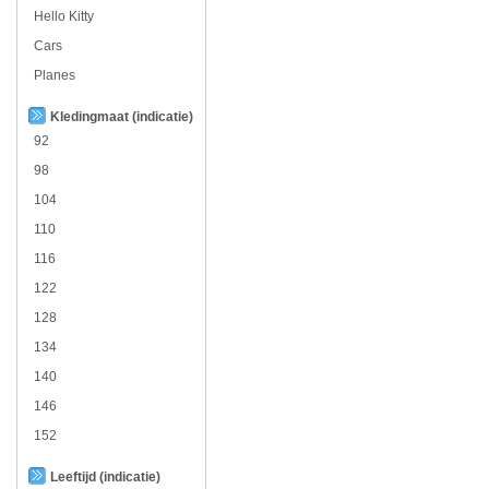
Hello Kitty
Cars
Planes
Kledingmaat (indicatie)
92
98
104
110
116
122
128
134
140
146
152
Leeftijd (indicatie)