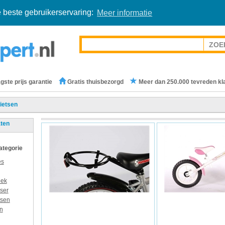
 beste gebruikerservaring:
Meer informatie
gste prijs garantie
Gratis thuisbezorgd
Meer dan 250.000 tevreden kl
ietsen
aten
categorie
es
oek
ser
tsen
n