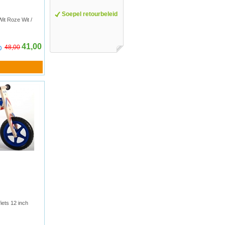
Soepel retourbeleid
Wit Roze Wit /
41,00
48,00
fiets 12 inch