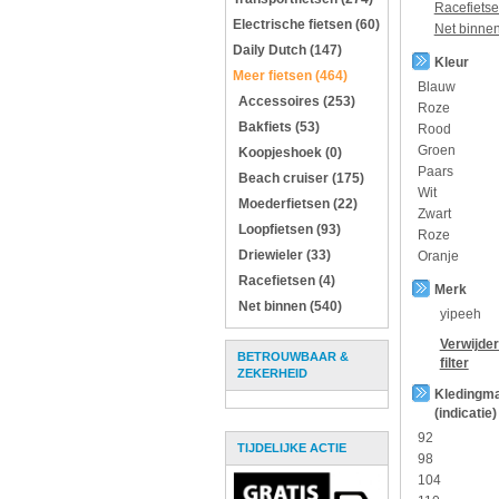
Racefiets
Electrische fietsen (60)
Net binne
Daily Dutch (147)
Kleur
Meer fietsen (464)
Blauw
Accessoires (253)
Roze
Bakfiets (53)
Rood
Groen
Koopjeshoek (0)
Paars
Beach cruiser (175)
Wit
Moederfietsen (22)
Zwart
Loopfietsen (93)
Roze
Driewieler (33)
Oranje
Racefietsen (4)
Merk
Net binnen (540)
yipeeh
Verwijde
BETROUWBAAR &
filter
ZEKERHEID
Kledingm
(indicatie)
92
TIJDELIJKE ACTIE
98
104