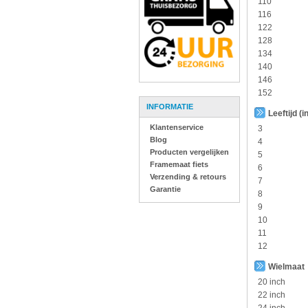
110
116
122
128
134
140
146
152
INFORMATIE
Leeftijd (i
Klantenservice
3
Blog
4
Producten vergelijken
5
Framemaat fiets
6
Verzending & retours
7
Garantie
8
9
10
11
12
Wielmaat
20 inch
22 inch