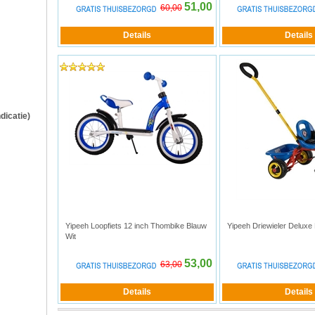
51,00
60,00
ndicatie)
Yipeeh Loopfiets 12 inch Thombike Blauw
Yipeeh Driewieler Deluxe
Wit
53,00
63,00