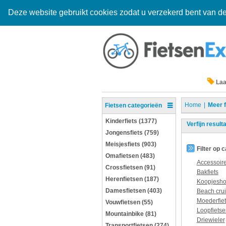
Deze website gebruikt cookies zodat u verzekerd bent van de
Laa
Home
Meer f
Fietsen categorieën
Kinderfiets (1377)
Verfijn result
Jongensfiets (759)
Meisjesfiets (903)
Filter op 
Omafietsen (483)
Accessoir
Crossfietsen (91)
Bakfiets
Herenfietsen (187)
Koopjesh
Damesfietsen (403)
Beach crui
Moederfie
Vouwfietsen (55)
Loopfietse
Mountainbike (81)
Driewieler
Transportfietsen (274)