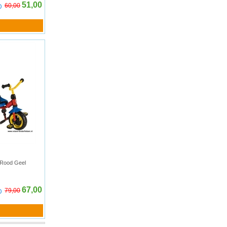
51,00
60,00
 Rood Geel
67,00
79,00