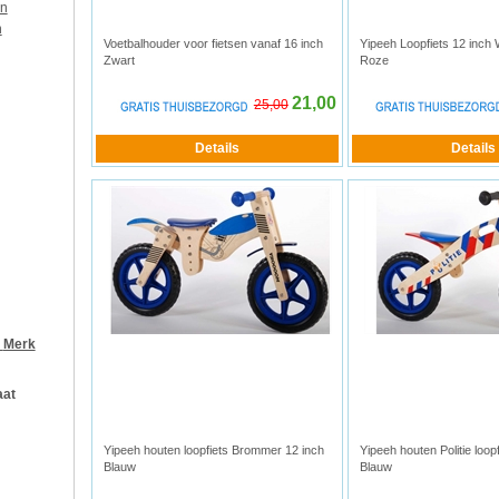
en
n
Voetbalhouder voor fietsen vanaf 16 inch
Yipeeh Loopfiets 12 inch 
Zwart
Roze
21,00
25,00
r
Merk
aat
Yipeeh houten loopfiets Brommer 12 inch
Yipeeh houten Politie loop
Blauw
Blauw