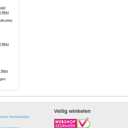
aat
)
filter
ndicatie)
)
filter
filter
ngen
Veilig winkelen
mene Voorwaarden