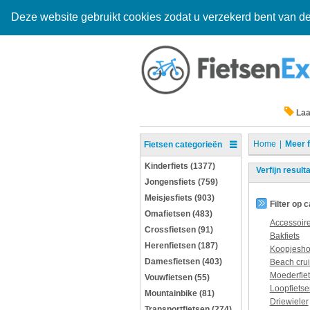
Deze website gebruikt cookies zodat u verzekerd bent van de
Laa
Home
Meer f
Fietsen categorieën
Kinderfiets (1377)
Verfijn result
Jongensfiets (759)
Meisjesfiets (903)
Filter op 
Omafietsen (483)
Accessoir
Crossfietsen (91)
Bakfiets
Herenfietsen (187)
Koopjesh
Damesfietsen (403)
Beach crui
Moederfie
Vouwfietsen (55)
Loopfietse
Mountainbike (81)
Driewieler
Transportfietsen (274)