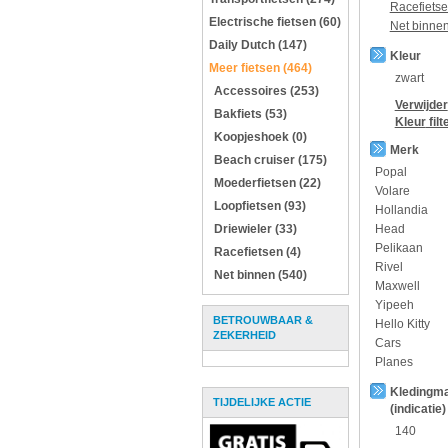
Racefiets
Electrische fietsen (60)
Net binne
Daily Dutch (147)
Kleur
Meer fietsen (464)
zwart
Accessoires (253)
Verwijder
Bakfiets (53)
Kleur
filt
Koopjeshoek (0)
Merk
Beach cruiser (175)
Popal
Moederfietsen (22)
Volare
Loopfietsen (93)
Hollandia
Driewieler (33)
Head
Pelikaan
Racefietsen (4)
Rivel
Net binnen (540)
Maxwell
Yipeeh
BETROUWBAAR &
Hello Kitty
ZEKERHEID
Cars
Planes
Kledingm
TIJDELIJKE ACTIE
(indicatie)
140