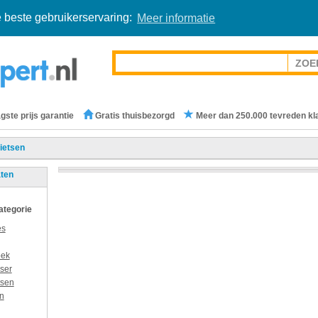
 beste gebruikerservaring:
Meer informatie
gste prijs garantie
Gratis thuisbezorgd
Meer dan 250.000 tevreden kl
ietsen
aten
categorie
es
oek
ser
tsen
n