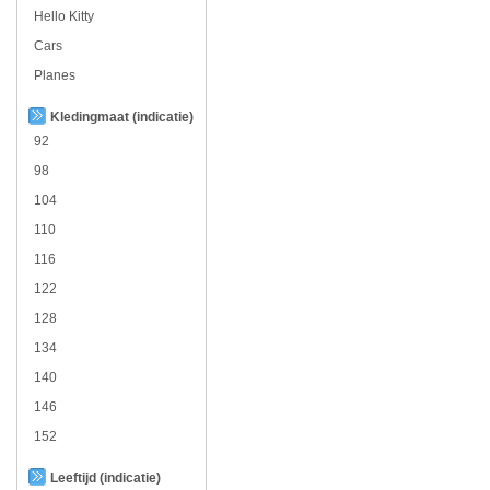
Hello Kitty
Cars
Planes
Kledingmaat (indicatie)
92
98
104
110
116
122
128
134
140
146
152
Leeftijd (indicatie)