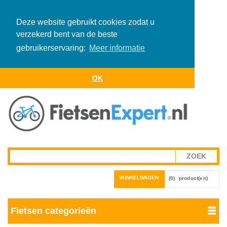
Deze website gebruikt cookies zodat u
verzekerd bent van de beste
gebruikerservaring:
Meer informatie
OK
WINKELWAGEN
(0)
product(en)
Fietsen categorieën