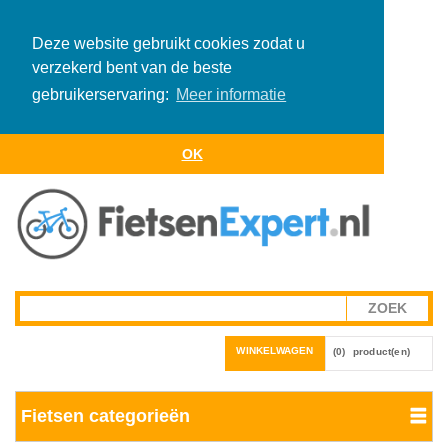
Deze website gebruikt cookies zodat u
verzekerd bent van de beste
gebruikerservaring:
Meer informatie
OK
WINKELWAGEN
(0)
product(en)
Fietsen categorieën