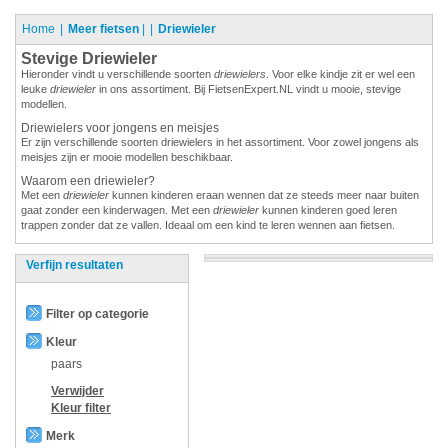
Home
Meer fietsen
|
Driewieler
Stevige Driewieler
Hieronder vindt u verschillende soorten
driewielers
. Voor elke kindje zit er wel een
leuke
driewieler
in ons assortiment. Bij FietsenExpert.NL vindt u mooie, stevige
modellen.
Driewielers voor jongens en meisjes
Er zijn verschillende soorten driewielers in het assortiment. Voor zowel jongens als
meisjes zijn er mooie modellen beschikbaar.
Waarom een driewieler?
Met een
driewieler
kunnen kinderen eraan wennen dat ze steeds meer naar buiten
gaat zonder een kinderwagen. Met een
driewieler
kunnen kinderen goed leren
trappen zonder dat ze vallen. Ideaal om een kind te leren wennen aan fietsen.
Verfijn resultaten
Filter op categorie
Kleur
paars
Verwijder
Kleur
filter
Merk