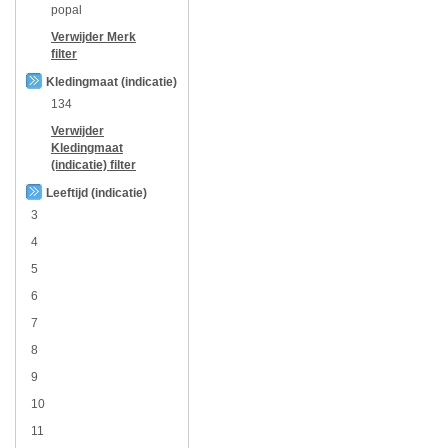
popal
Verwijder
Merk
filter
Kledingmaat (indicatie)
134
Verwijder
Kledingmaat
(indicatie)
filter
Leeftijd (indicatie)
3
4
5
6
7
8
9
10
11