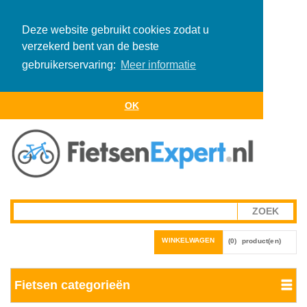
Deze website gebruikt cookies zodat u
verzekerd bent van de beste
gebruikerservaring:
Meer informatie
OK
WINKELWAGEN
(0)
product(en)
Fietsen categorieën