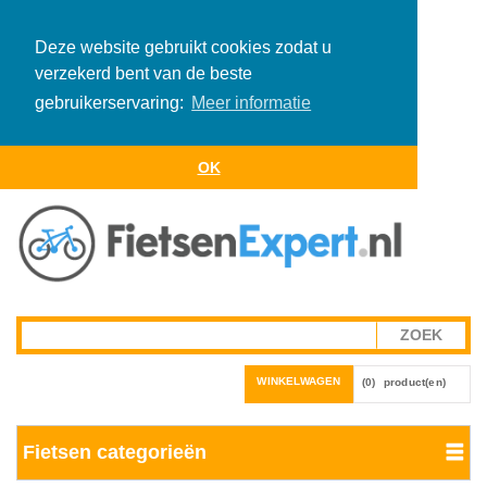
Deze website gebruikt cookies zodat u
verzekerd bent van de beste
gebruikerservaring:
Meer informatie
OK
WINKELWAGEN
(0)
product(en)
Fietsen categorieën