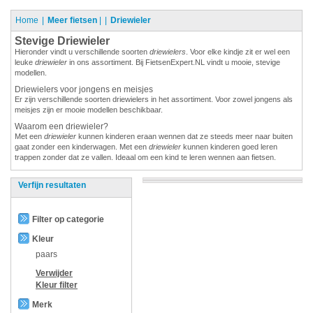
Home
Meer fietsen
|
Driewieler
Stevige Driewieler
Hieronder vindt u verschillende soorten
driewielers
. Voor elke kindje zit er wel een
leuke
driewieler
in ons assortiment. Bij FietsenExpert.NL vindt u mooie, stevige
modellen.
Driewielers voor jongens en meisjes
Er zijn verschillende soorten driewielers in het assortiment. Voor zowel jongens als
meisjes zijn er mooie modellen beschikbaar.
Waarom een driewieler?
Met een
driewieler
kunnen kinderen eraan wennen dat ze steeds meer naar buiten
gaat zonder een kinderwagen. Met een
driewieler
kunnen kinderen goed leren
trappen zonder dat ze vallen. Ideaal om een kind te leren wennen aan fietsen.
Verfijn resultaten
Filter op categorie
Kleur
paars
Verwijder
Kleur
filter
Merk