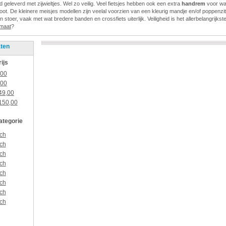
geleverd met zijwieltjes. Wel zo veilig. Veel fietsjes hebben ook een extra
handrem
voor wa
ot. De kleinere meisjes modellen zijn veelal voorzien van een kleurig mandje en/of poppenzit
n stoer, vaak met wat bredere banden en crossfiets uiterlijk. Veiligheid is het allerbelangrijkst
 maat
?
aten
rijs
,00
,00
49,00
150,00
categorie
ch
ch
ch
ch
ch
ch
ch
ch