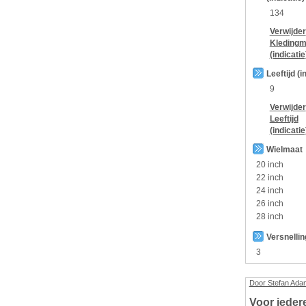
134
Verwijder
Kledingm
(indicatie
Leeftijd (i
9
Verwijder
Leeftijd
(indicatie
Wielmaat
20 inch
22 inch
24 inch
26 inch
28 inch
Versnelli
3
Door Stefan Ada
Voor ieder