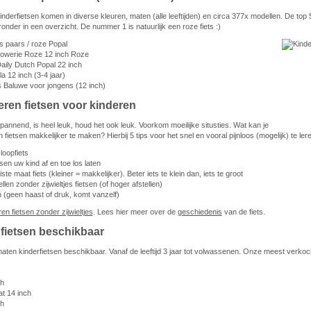
nderfietsen komen in diverse kleuren, maten (alle leeftijden) en circa 377x modellen. De top
eronder in een overzicht. De nummer 1 is natuurlijk een roze fiets :)
ss paars / roze Popal
lowerie Roze 12 inch Roze
aily Dutch Popal 22 inch
a 12 inch (3-4 jaar)
ts Baluwe voor jongens (12 inch)
eren fietsen voor kinderen
spannend, is heel leuk, houd het ook leuk. Voorkom moeilijke situsties. Wat kan je
 fietsen makkelijker te maken? Hierbij 5 tips voor het snel en vooral pijnloos (mogelijk) te lere
loopfiets
tsen uw kind af en toe los laten
ste maat fiets (kleiner = makkelijker). Beter iets te klein dan, iets te groot
llen zonder zijwieltjes fietsen (of hoger afstellen)
n (geen haast of druk, komt vanzelf)
ren fietsen zonder zijwieltjes
. Lees hier meer over de
geschiedenis
van de fiets.
 fietsen beschikbaar
aten kinderfietsen beschikbaar. Vanaf de leeftijd 3 jaar tot volwassenen. Onze meest verko
ch
at 14 inch
ch