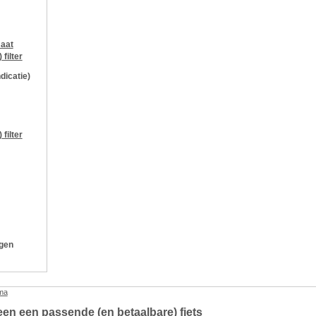
aat
)
filter
ndicatie)
)
filter
ngen
ma
een een passende (en betaalbare) fiets