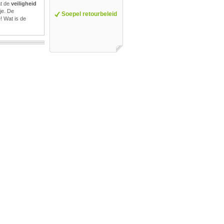
t de
veiligheid
je. De
Soepel retourbeleid
e! Wat is de