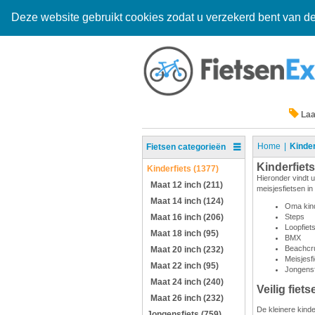
Deze website gebruikt cookies zodat u verzekerd bent van de
Laa
Home
Kinder
Fietsen categorieën
Kinderfiets
Kinderfiets (1377)
Hieronder vindt u
Maat 12 inch (211)
meisjesfietsen in
Maat 14 inch (124)
Oma kind
Maat 16 inch (206)
Steps
Loopfiet
Maat 18 inch (95)
BMX
Beachcru
Maat 20 inch (232)
Meisjesf
Maat 22 inch (95)
Jongensf
Maat 24 inch (240)
Veilig fiets
Maat 26 inch (232)
De kleinere kinde
Jongensfiets (759)