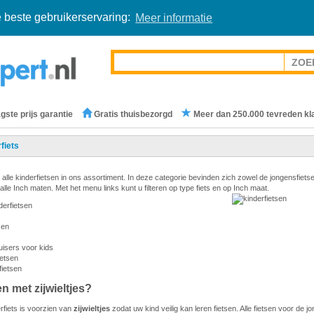
 beste gebruikerservaring:
Meer informatie
gste prijs garantie
Gratis thuisbezorgd
Meer dan 250.000 tevreden kl
fiets
 alle kinderfietsen in ons assortiment. In deze categorie bevinden zich zowel de jongensfiets
 alle Inch maten. Met het menu links kunt u filteren op type fiets en op Inch maat.
erfietsen
sen
isers voor kids
ietsen
ietsen
en met zijwieltjes?
rfiets is voorzien van
zijwieltjes
zodat uw kind veilig kan leren fietsen. Alle fietsen voor de jo