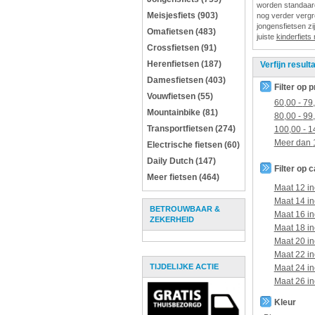
worden standaard 
Meisjesfiets (903)
nog verder vergro
jongensfietsen zij
Omafietsen (483)
juiste
kinderfiets
Crossfietsen (91)
Herenfietsen (187)
Verfijn result
Damesfietsen (403)
Filter op p
Vouwfietsen (55)
60,00
-
79
Mountainbike (81)
80,00
-
99
Transportfietsen (274)
100,00
-
1
Meer dan
Electrische fietsen (60)
Daily Dutch (147)
Filter op 
Meer fietsen (464)
Maat 12 in
Maat 14 in
BETROUWBAAR &
Maat 16 in
ZEKERHEID
Maat 18 in
Maat 20 in
Maat 22 in
TIJDELIJKE ACTIE
Maat 24 in
Maat 26 in
Kleur