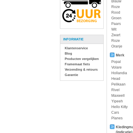
Blauw
Roze
Rood
Groen
Paars
Wit
Zwart
INFORMATIE
Roze
Oranje
Klantenservice
Blog
Merk
Producten vergelijken
Popal
Framemaat fiets
Volare
Verzending & retours
Hollandia
Garantie
Head
Pelikaan
Rivel
Maxwell
Yipeeh
Hello Kitty
Cars
Planes
Kledingm
(indicatie)