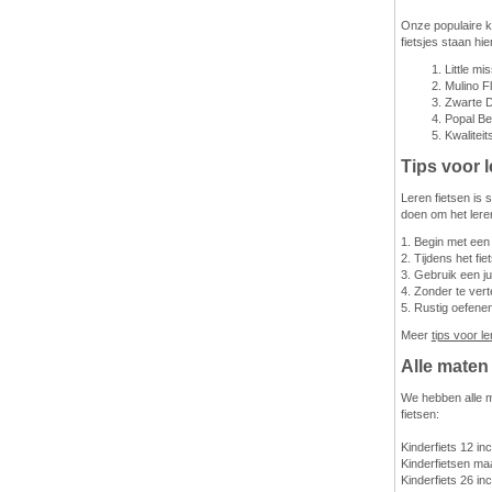
Onze populaire ki
fietsjes staan hi
Little mi
Mulino F
Zwarte D
Popal Bel
Kwalitei
Tips voor l
Leren fietsen is 
doen om het leren
1. Begin met een 
2. Tijdens het fie
3. Gebruik een jui
4. Zonder te verte
5. Rustig oefene
Meer
tips voor le
Alle maten
We hebben alle m
fietsen:
Kinderfiets 12 in
Kinderfietsen ma
Kinderfiets 26 in