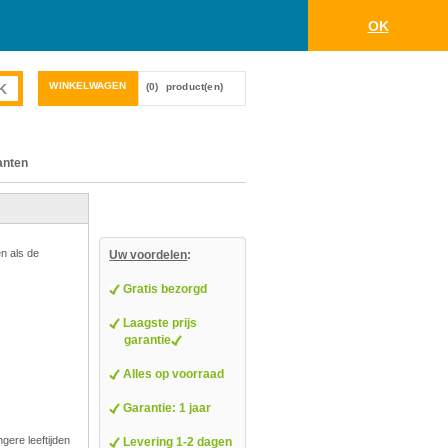
OK
WINKELWAGEN
(0)
product(en)
anten
en als de
Uw voordelen
:
Gratis bezorgd
Laagste prijs
garantie
Alles op voorraad
Garantie: 1 jaar
ngere leeftijden
Levering 1-2 dagen